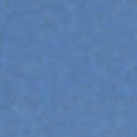
DUMPER
ATTACHMENTS
SHOW ALL
FORKS
BUCKETS
FORKS AND CLAMPS