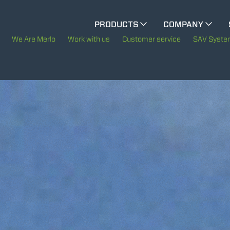
CINGO MULTIFUNCTION
PRODUCTS
COMPANY
The History of Merlo
We Are Merlo
Work with us
Customer service
SAV Syst
CINGO TOOL CARRIER
Merlo worldwide
Sustainability
ELECTRIC CINGO
Technology
SPECIAL MACHINES
SHOW ALL
CONCRETE MIXER
TOOL HANDLER TRACTOR