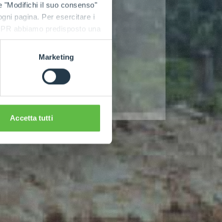
e "Modifichi il suo consenso"
 ogni pagina. Per esercitare i
9 GDPR abbiamo predisposto una
Marketing
Accetta tutti