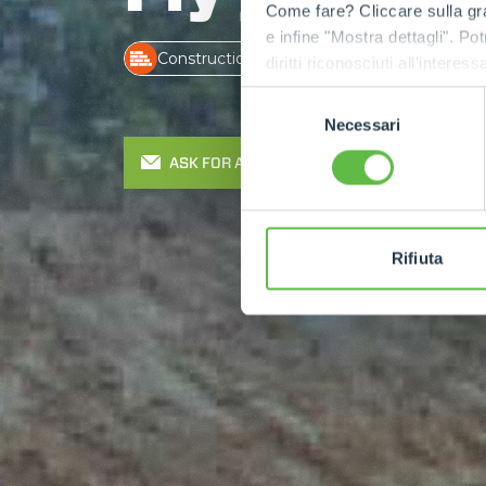
Come fare? Cliccare sulla gra
e infine "Mostra dettagli". Pot
Construction
diritti riconosciuti all'inte
apposita procedura.
Selezione
Necessari
del
consenso
ASK FOR A QUOTE
Rifiuta