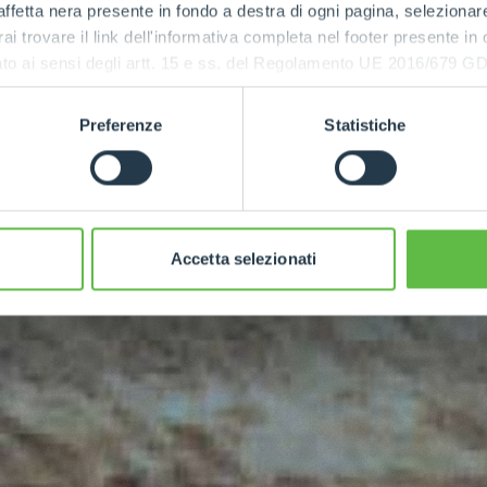
ffetta nera presente in fondo a destra di ogni pagina, selezionar
rai trovare il link dell'informativa completa nel footer presente in
ressato ai sensi degli artt. 15 e ss. del Regolamento UE 2016/67
Preferenze
Statistiche
Accetta selezionati