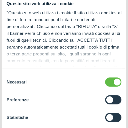
Questo sito web utilizza i cookie
“Questo sito web utilizza i cookie Il sito utilizza cookies al
fine di fornire annunci pubblicitari e contenuti
personalizzati. Cliccando sul tasto "RIFIUTA" o sulla "X"
il banner verrà chiuso e non verranno inviati cookies al di
fuori di quelli tecnici. Cliccando su "ACCETTA TUTTI"
saranno automaticamente accettati tutti i cookie di prima
o terza parte presenti sul sito, i quali saranno in ogni
momento consultabili, con la possibilità di modificare il
consenso prestato per ogni singolo cookie. Come fare?
Cliccare sulla graffetta nera presente in fondo a destra di
Selezione
ogni pagina, selezionare "Modifichi il suo consenso" e
Necessari
del
infine "Mostra dettagli". Potrai trovare il link
consenso
dell'informativa completa nel footer presente in ogni
Preferenze
pagina. Per esercitare i diritti riconosciuti all'interessato ai
sensi degli artt. 15 e ss. del Regolamento UE 2016/679
GDPR abbiamo predisposto una
apposita procedura.
Statistiche