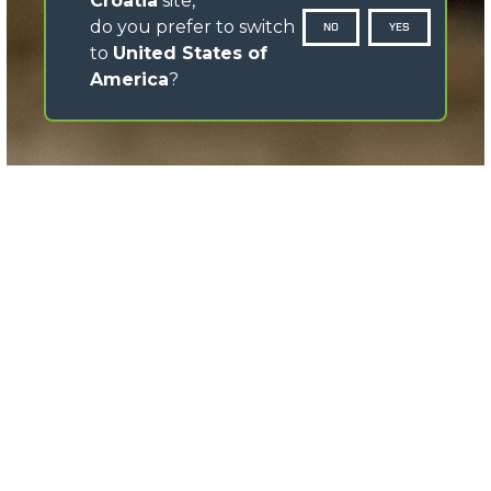
Croatia
site,
do you prefer to switch
NO
YES
to
United States of
America
?