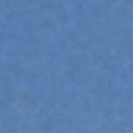
DUMPER
ATTACHMENTS
SHOW ALL
FORKS
BUCKETS
FORKS AND CLAMPS