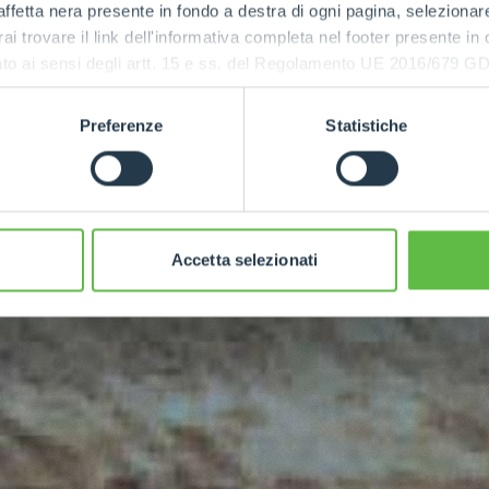
ffetta nera presente in fondo a destra di ogni pagina, selezionar
rai trovare il link dell'informativa completa nel footer presente in
ressato ai sensi degli artt. 15 e ss. del Regolamento UE 2016/67
POWER
Preferenze
Statistiche
115
Accetta selezionati