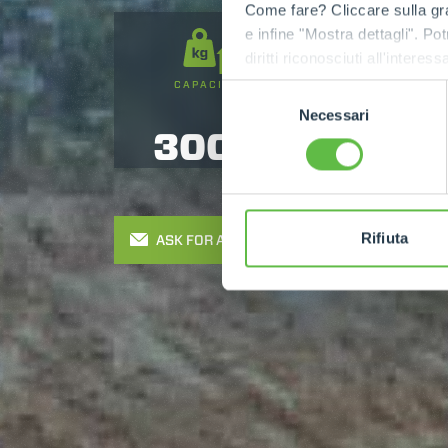
Come fare? Cliccare sulla gra
e infine "Mostra dettagli". Pot
diritti riconosciuti all'inte
apposita procedura.
CAPACITY
LIFTING HEIGHT
Selezione
Necessari
del
3000
9
consenso
Rifiuta
ASK FOR A QUOTE