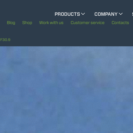
CINGO MULTIFUNCTION
PRODUCTS
COMPANY
The History of Merlo
Blog
Shop
Work with us
Customer service
Contacts
CINGO TOOL CARRIER
Merlo worldwide
TF30.9
Sustainability
ELECTRIC CINGO
Technology
SPECIAL MACHINES
SHOW ALL
CONCRETE MIXER
TOOL HANDLER TRACTOR