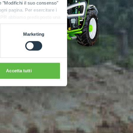
e "Modifichi il suo consenso"
 ogni pagina. Per esercitare i
9 GDPR abbiamo predisposto una
Marketing
Accetta tutti