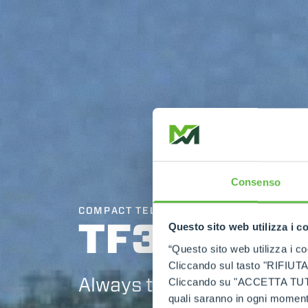
Consenso
COMPACT TELEHANDLERS
TF30.9
Questo sito web utilizza i c
“Questo sito web utilizza i coo
Cliccando sul tasto "RIFIUTA" 
Always top of the class
Cliccando su "ACCETTA TUTTI" 
quali saranno in ogni momento