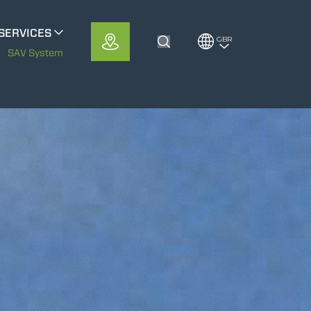
SERVICES
GBR
Toggle Search
METS
SAV System
MerloMobility
CFRM