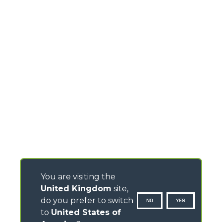
You are visiting the
United Kingdom
site,
do you prefer to switch
NO
YES
to
United States of