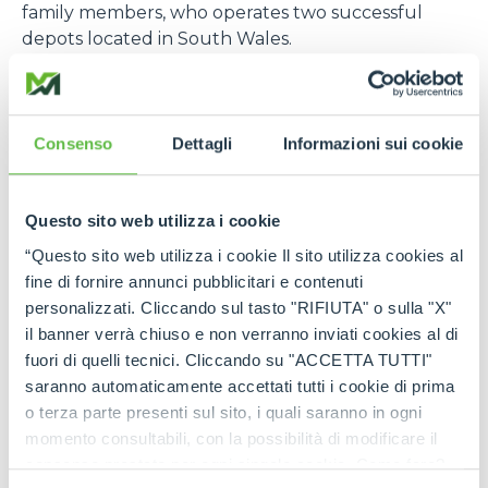
family members, who operates two successful
depots located in South Wales.
With more than 60 years’ experience in the
construction business, Mason is offering new and
used machinery fully serviced and repaired as
Consenso
Dettagli
Informazioni sui cookie
required. The company management and the
dedicated staff count cumulatively 200 years’
experience of construction machinery and they
Questo sito web utilizza i cookie
will be happy to show you how Merlo products
“Questo sito web utilizza i cookie Il sito utilizza cookies al
can benefit your business, offering the best
fine di fornire annunci pubblicitari e contenuti
performance and comfort on the market!
personalizzati. Cliccando sul tasto "RIFIUTA" o sulla "X"
For further information please contact Jack Mason
il banner verrà chiuso e non verranno inviati cookies al di
or pay Mason Bros a visit and be part of the future,
fuori di quelli tecnici. Cliccando su "ACCETTA TUTTI"
today!
saranno automaticamente accettati tutti i cookie di prima
o terza parte presenti sul sito, i quali saranno in ogni
MASON BROS, BRIDGEND DEPOT
:
momento consultabili, con la possibilità di modificare il
consenso prestato per ogni singolo cookie. Come fare?
10 Miller’s Avenue