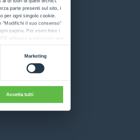
 di fuori di quelli tecnici.
a parte presenti sul sito, i
to per ogni singolo cookie.
 more information)
.
e "Modifichi il suo consenso"
 ogni pagina. Per esercitare i
9 GDPR abbiamo predisposto una
Marketing
Accetta tutti