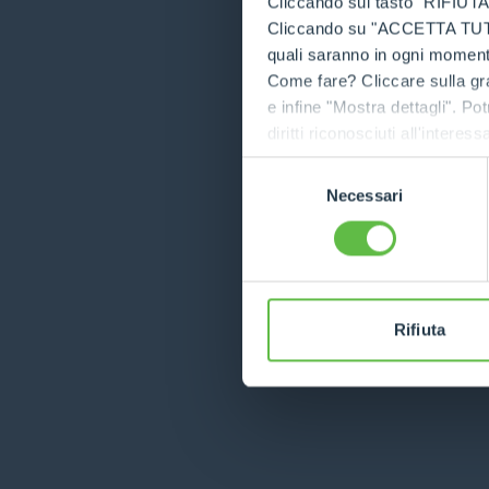
Cliccando sul tasto "RIFIUTA" 
Cliccando su "ACCETTA TUTTI" 
quali saranno in ogni momento
Application error
Come fare? Cliccare sulla gra
e infine "Mostra dettagli". Pot
diritti riconosciuti all'inte
apposita procedura.
Selezione
Necessari
del
consenso
Rifiuta