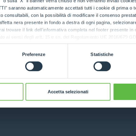
o sulla "X" il banner verrà chiuso e non verranno inviati cookies al
saranno automaticamente accettati tutti i cookie di prima o terz
 consultabili, con la possibilità di modificare il consenso presta
: a client-side exception has occurred (see the browser console for
ffetta nera presente in fondo a destra di ogni pagina, selezionar
rai trovare il link dell'informativa completa nel footer presente in
ressato ai sensi degli artt. 15 e ss. del Regolamento UE 2016/67
Preferenze
Statistiche
Accetta selezionati