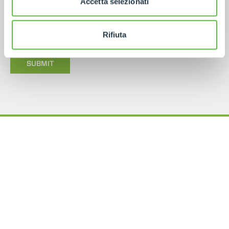
Accetta selezionati
I have read the
contact information
in accordance
with Article 13 of the EU Regulation 2016/679
GDPR.
*
Rifiuta