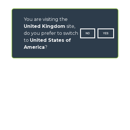
You are visiting the
United Kingdom
site,
do you prefer to switch
NO
YES
to
United States of
America
?
CONTACTS
Headlands Business Park - BH24 3PB
Ringwood Salisbury Rd, Blashford - United Kingdom
TEL
01425 480806
FAX
01425 477478