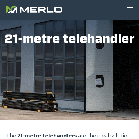
21-metre telehandler
The
21-metre telehandlers
are the ideal solution