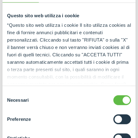
Questo sito web utilizza i cookie
“Questo sito web utilizza i cookie Il sito utilizza cookies al
fine di fornire annunci pubblicitari e contenuti
personalizzati. Cliccando sul tasto "RIFIUTA" o sulla "X"
il banner verrà chiuso e non verranno inviati cookies al di
fuori di quelli tecnici. Cliccando su "ACCETTA TUTTI"
saranno automaticamente accettati tutti i cookie di prima
o terza parte presenti sul sito, i quali saranno in ogni
momento consultabili, con la possibilità di modificare il
consenso prestato per ogni singolo cookie. Come fare?
Cliccare sulla graffetta nera presente in fondo a destra di
Selezione
ogni pagina, selezionare "Modifichi il suo consenso" e
Necessari
del
infine "Mostra dettagli". Potrai trovare il link
consenso
dell'informativa completa nel footer presente in ogni
Preferenze
pagina. Per esercitare i diritti riconosciuti all'interessato ai
sensi degli artt. 15 e ss. del Regolamento UE 2016/679
GDPR abbiamo predisposto una
apposita procedura.