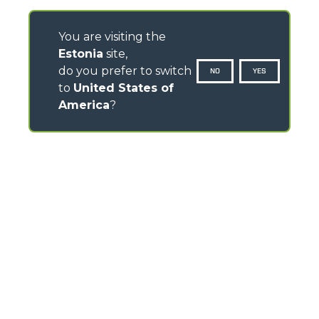
You are visiting the
Estonia
site,
do you prefer to switch
NO
YES
to
United States of
America
?
CONTACTS
Via Nazionale, 9 - 12010
S. Defendente di Cervasca (CN) - Italy
TEL
+39 0171614111
info@merlo.com