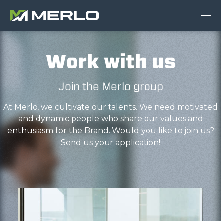
Work with us
Join the Merlo group
At Merlo, we cultivate our talents. We need motivated
and dynamic people who share our values and
enthusiasm for the Brand. Would you like to join us?
Send us your application!