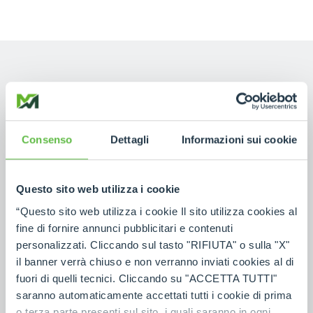
NAME
Consenso
Dettagli
Informazioni sui cookie
SURNAME
Questo sito web utilizza i cookie
“Questo sito web utilizza i cookie Il sito utilizza cookies al
COUNTRY
fine di fornire annunci pubblicitari e contenuti
personalizzati. Cliccando sul tasto "RIFIUTA" o sulla "X"
il banner verrà chiuso e non verranno inviati cookies al di
PROVINCE
fuori di quelli tecnici. Cliccando su "ACCETTA TUTTI"
saranno automaticamente accettati tutti i cookie di prima
o terza parte presenti sul sito, i quali saranno in ogni