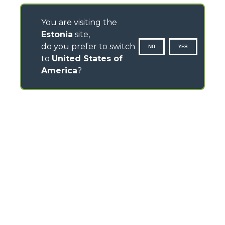
You are visiting the
Estonia
site,
do you prefer to switch
NO
YES
to
United States of
America
?
CONTACTS
Via Nazionale, 9 - 12010
S. Defendente di Cervasca (CN) - Italy
TEL
+39 0171614111
info@merlo.com