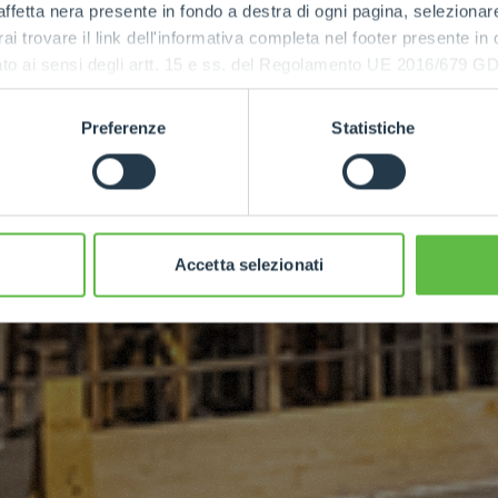
 for work at
ffetta nera presente in fondo a destra di ogni pagina, selezionar
rai trovare il link dell'informativa completa nel footer presente in
ding
ressato ai sensi degli artt. 15 e ss. del Regolamento UE 2016/67
Preferenze
Statistiche
Accetta selezionati