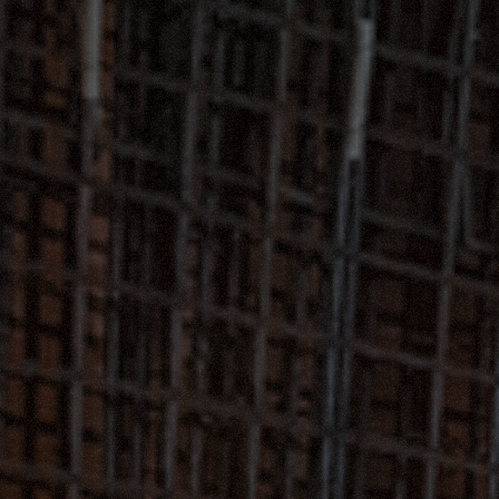
DUMPER
ATTACHMENTS
SHOW ALL
FORKS
BUCKETS
FORKS AND CLAMPS
HOOKS