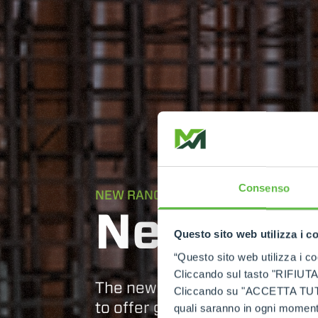
Consenso
NEW RANGE OF MERLO ROTATING V
New ROT
Questo sito web utilizza i c
“Questo sito web utilizza i coo
Cliccando sul tasto "RIFIUTA" 
The new ROTO models have b
Cliccando su "ACCETTA TUTTI" 
to offer greater load capacity
quali saranno in ogni momento