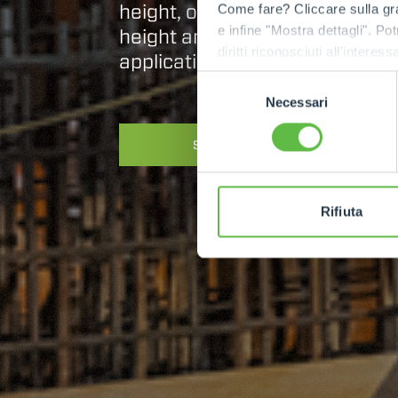
height, optimising performance
Come fare? Cliccare sulla gra
e infine "Mostra dettagli". Pot
height and in the most deman
diritti riconosciuti all'inte
applications.
apposita procedura.
Selezione
Necessari
del
consenso
SEE MORE
Rifiuta