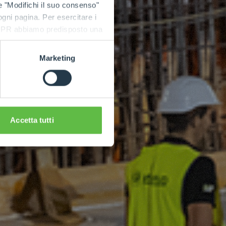
e "Modifichi il suo consenso"
 ogni pagina. Per esercitare i
9 GDPR abbiamo predisposto una
Marketing
Accetta tutti