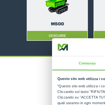
M500
DESCUBRE
Consenso
Questo sito web utilizza i c
“Questo sito web utilizza i coo
Tr
Cliccando sul tasto "RIFIUTA" 
Cliccando su "ACCETTA TUTTI" 
quali saranno in ogni momento