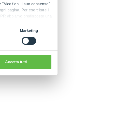
e "Modifichi il suo consenso"
 ogni pagina. Per esercitare i
9 GDPR abbiamo predisposto una
Marketing
Accetta tutti
INZAS