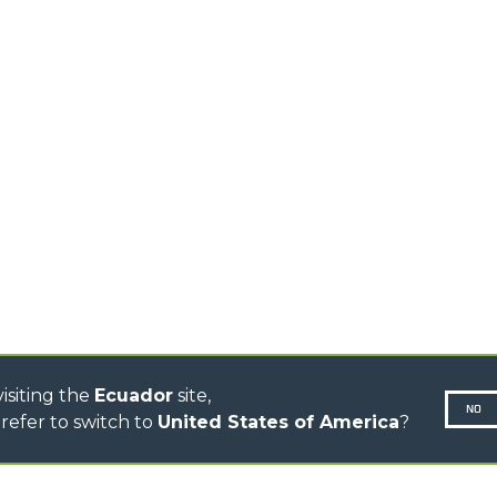
CAPACIDAD
TIONS
PLATAFORM
TELESCÓPICOS ALTA
CAPACIDAD
ESPECIAL
R
TELESCÓPICOS
ESTABILIZADOS
TELESCÓPICOS
GIRATORIOS
TRACTORES
TELESCÓPICOS
CINGO TRANSPORTER
CINGO MULTIFUNCIÓN
CINGO ELÉCTRICO
AUTOHORMIGONERAS
TRACTOR FORESTAL
isiting the
Ecuador
site,
NO
refer to switch to
United States of America
?
N-260677,