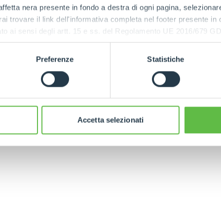
ffetta nera presente in fondo a destra di ogni pagina, selezionar
ESPECIAL
rai trovare il link dell'informativa completa nel footer presente in
ressato ai sensi degli artt. 15 e ss. del Regolamento UE 2016/67
Preferenze
Statistiche
CINGO
CINGO
MULTIFUNCIÓN
ELÉCTRICO
Accetta selezionati
DO
TELESCÒPICOS
HORCAS
PRODUCTOS
ACCESORIOS
ELÉCTRICOS
PALAS
TELESCÓPICOS
COMPACTOS
HORCAS Y P
TELESCÓPICOS MEDIA
AL
GANCHOS