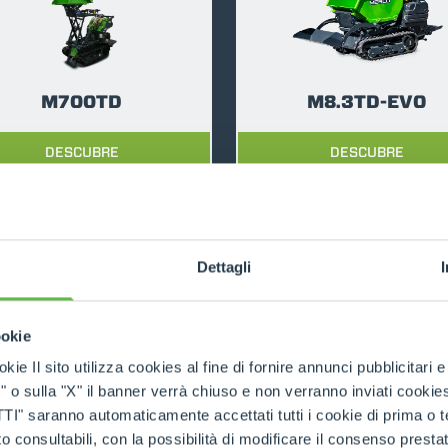
ACCESSORIOS
MUESTRA TODOS
M700TD
M8.3TD-EVO
HORCAS
DESCUBRE
DESCUBRE
PALAS
HORCAS Y PINZAS
Dettagli
GANCHOS
ookie
PRODUCTOS ASOCIADOS
kie Il sito utilizza cookies al fine di fornire annunci pubblicitari 
ansportadores De Oru
o sulla "X" il banner verrà chiuso e non verranno inviati cookies al
PLATAFORMAS
saranno automaticamente accettati tutti i cookie di prima o terz
 consultabili, con la possibilità di modificare il consenso presta