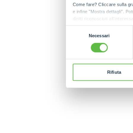
Come fare? Cliccare sulla gra
e infine "Mostra dettagli". Pot
diritti riconosciuti all'inte
apposita procedura.
Selezione
Necessari
del
consenso
Rifiuta
MERLO EN EL MUN
CONTACTOS
Via Nazionale, 9 - 12010
MERLO GROUP
S. Defendente di Cervasca
TECNOLOGÍAS
(CN) - Italy
DEVELOPER
TEL
+39 0171614111
EXTRACT OF GENER