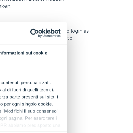
token.
 not expired you don’t have to login as
ll valid is to make a request to
s expired.
Informazioni sui cookie
e contenuti personalizzati.
 di fuori di quelli tecnici.
a parte presenti sul sito, i
to per ogni singolo cookie.
e "Modifichi il suo consenso"
 ogni pagina. Per esercitare i
9 GDPR abbiamo predisposto una