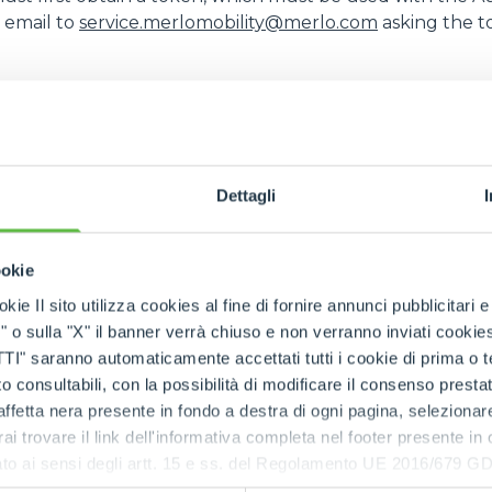
n email to
service.merlomobility@merlo.com
asking the 
ACCESSORIOS
MUESTRA TODOS
ill have to login again to get a new one. If the token is
HORCAS
en assigned to it. An easy way to check if the token is sti
f it’s 200 the token it’s still valid, if it’s 401 the token i
Dettagli
PALAS
ookie
HORCAS Y PINZAS
kie Il sito utilizza cookies al fine di fornire annunci pubblicitari 
o sulla "X" il banner verrà chiuso e non verranno inviati cookies al
saranno automaticamente accettati tutti i cookie di prima o terz
GANCHOS
 consultabili, con la possibilità di modificare il consenso presta
ffetta nera presente in fondo a destra di ogni pagina, selezionar
rai trovare il link dell'informativa completa nel footer presente in
PLATAFORMAS
ressato ai sensi degli artt. 15 e ss. del Regolamento UE 2016/67