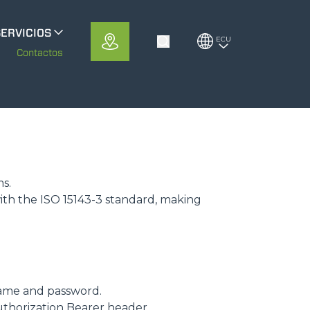
SERVICIOS
ECU
Toggle Search
erloMobility
m
Contactos
CFRM
ms.
ith the ISO 15143-3 standard, making
ame and password.
uthorization Bearer header.