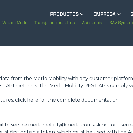
CINGO MULTIFUNCIÓN
PRODUCTOS
EMPRESA
La historia de Merlo
M
We are Merlo
Trabaja con nosotros
Asistencia
SAV Syste
CINGO ELÉCTRICO
Merlo en el mundo
Sostenibilidad
MEDIOS ESPECIALES
MUESTRA TODOS
Tecnologías
te data from the Merlo Mobility with any customer platfor
EST API methods. The Merlo Mobility REST APIs comply w
AUTOHORMIGONERAS
eatures,
click here for the complete documentation.
TRACTOR FORESTAL
il to
service.merlomobility@merlo.com
asking for usern
ust first obtain a token, which must be used with the A