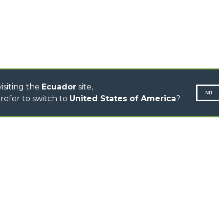
CINGO TRANSPORTER
CINGO MULTIFUNCIÓN
CINGO ELÉCTRICO
AUTOHORMIGONERAS
TRACTOR FORESTAL
isiting the
Ecuador
site,
NO
refer to switch to
United States of America
?
N-260677,