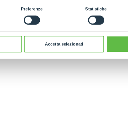
ESPECIAL
Preferenze
Statistiche
Accetta selezionati
DO
TELESCÒPICOS
HORCAS
PRODUCTOS
ACCESORIOS
ELÉCTRICOS
PALAS
TELESCÓPICOS
COMPACTOS
HORCAS Y P
TELESCÓPICOS MEDIA
AL
GANCHOS
CAPACIDAD
TIONS
PLATAFORM
TELESCÓPICOS ALTA
CAPACIDAD
ESPECIAL
R
TELESCÓPICOS
ESTABILIZADOS
TELESCÓPICOS
GIRATORIOS
TRACTORES
TELESCÓPICOS