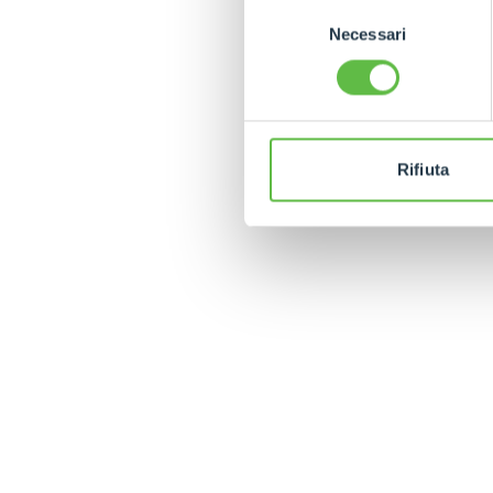
Selezione
Necessari
del
consenso
Rifiuta
MERLO EN EL MUN
CONTACTOS
Via Nazionale, 9 - 12010
MERLO GROUP
S. Defendente di Cervasca
TECNOLOGÍAS
(CN) - Italy
DEVELOPER
TEL
+39 0171614111
EXTRACT OF GENER
PURCHASING CONDI
info@merlo.com
IT - TEAM VIEWER
SAV - TEAM VIEWE