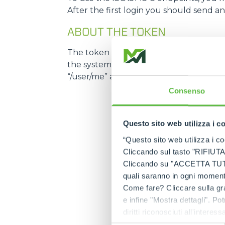
After the first login you should send a
ABOUT THE TOKEN
The token expires after 7 days and you w
the system recognizes an user by the tok
“/user/me” and look for the response code, i
Consenso
Questo sito web utilizza i c
“Questo sito web utilizza i coo
Cliccando sul tasto "RIFIUTA" 
Cliccando su "ACCETTA TUTTI" 
quali saranno in ogni momento
Come fare? Cliccare sulla gra
e infine "Mostra dettagli". Pot
diritti riconosciuti all'inte
apposita procedura.