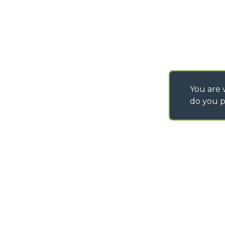
You are v
do you p
©
2026
MERLO S.p.A. Industria Metalmeccanica
P. IVA/Codice Fiscale 03078670043 - Iscrizione CCIAA di Cuneo n. REA C
Capitale Sociale 15.000.005,00 € int. vers