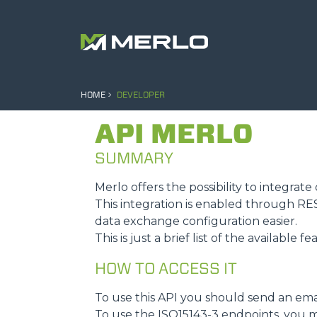
HOME
DEVELOPER
API MERLO
SUMMARY
Merlo offers the possibility to integra
This integration is enabled through R
data exchange configuration easier.
This is just a brief list of the available f
HOW TO ACCESS IT
To use this API you should send an ema
To use the ISO15143-3 endpoints, you m