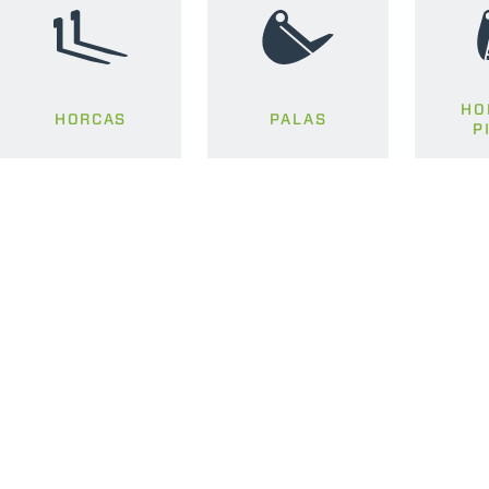
HO
HORCAS
PALAS
P