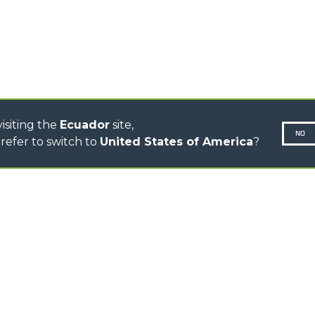
CINGO TRANSPORTER
CINGO MULTIFUNCIÓN
CINGO ELÉCTRICO
AUTOHORMIGONERAS
TRACTOR FORESTAL
isiting the
Ecuador
site,
NO
refer to switch to
United States of America
?
N-260677,