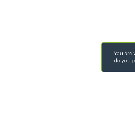
You are v
do you p
©
2026
MERLO S.p.A. Industria Metalmeccanica
P. IVA/Codice Fiscale 03078670043 - Iscrizione CCIAA di Cuneo n. REA C
Capitale Sociale 15.000.005,00 € int. vers