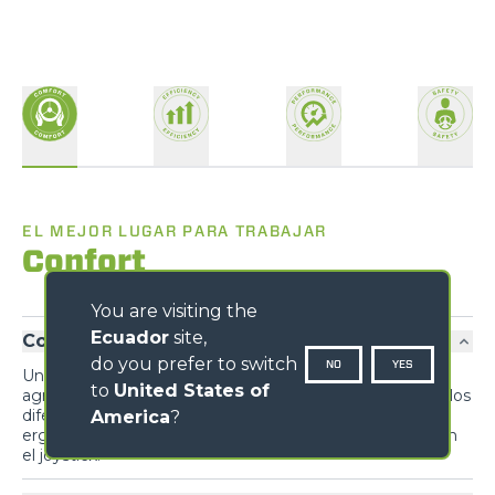
EL MEJOR LUGAR PARA TRABAJAR
Confort
You are visiting the
Ecuador
site,
Confort exclusivo
do you prefer to switch
NO
YES
Un diseño inédito prioriza la funcionalidad y el confort,
to
United States of
agrupando información para el conductor y mandos de los
diferentes sistemas y dispositivos para maximizar la
America
?
ergonomía. El sistema de inversión se repite también en
el joystick.