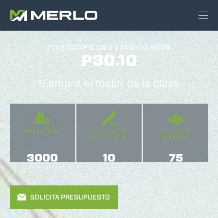
TELESCÓPICOS ESTABILIZADOS
P30.10
Siempre el mejor de la clase
CAPACIDAD
ALTURA DE
POTENCIA
ELEVACIÓN
MÁXIMA
3000
10
75
SOLICITA PRESUPUESTO