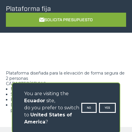
Plataforma fija
SOLICITA PRESUPUESTO
Plataforma diseñada para la elevación de forma segura de
2 personas
CARACTERÍSTICAS
Máxima seguridad
You are visiting the
Suelo antideslizante
Facilidad de acceso a la superficie de trabajo
Ecuador
site,
Dotada de dispositivo de detección de la carga con
do you prefer to switch
NO
YES
prealarma y alarma
to
United States of
America
?