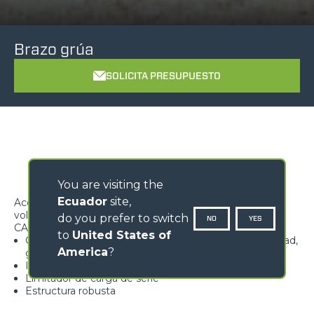
Brazo grúa
SOLICITA PRESUPUESTO
You are visiting the
Ecuador
site,
Accesorio ideal para transportar cargas suspendidas en
voladizo
do you prefer to switch
NO
YES
CARACTERÍSTICAS
to
United States of
Gancho homologado dotado de lengüeta de seguridad,
America
?
giratorio a 360°
Ideal para la floricultura
Limitador de carga de serie
Estructura robusta