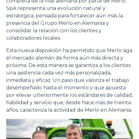
completa de la filial alemana por parte de Merlo
SpA representa una evolución natural y
Consenso
Dettagli
Informazioni sui cookie
estratégica, pensada para fortalecer aún más la
presencia del Grupo Merlo en Alemania y
consolidar la relación con los clientes y
Questo sito web utilizza i cookie
colaboradores locales.
“Questo sito web utilizza i cookie Il sito utilizza cookies al
Esta nueva disposición ha permitido que Merlo siga
fine di fornire annunci pubblicitari e contenuti
el mercado alemán de forma aún más directa y
personalizzati. Cliccando sul tasto "RIFIUTA" o sulla "X"
próxima. De esta manera se garantiza a los clientes
il banner verrà chiuso e non verranno inviati cookies al di
una asistencia cada vez más personalizada,
fuori di quelli tecnici. Cliccando su "ACCETTA TUTTI"
inmediata y eficaz. Un paso que valoriza el trabajo
saranno automaticamente accettati tutti i cookie di prima
desempeñado hasta el momento y que apuesta
o terza parte presenti sul sito, i quali saranno in ogni
por elevar ulteriormente los estándares de calidad,
momento consultabili, con la possibilità di modificare il
fiabilidad y servicio que, desde hace más de treinta
consenso prestato per ogni singolo cookie. Come fare?
años, caracteriza la actividad de Merlo en Alemania.
Cliccare sulla graffetta nera presente in fondo a destra di
Selezione
ogni pagina, selezionare "Modifichi il suo consenso" e
Necessari
del
infine "Mostra dettagli". Potrai trovare il link
consenso
dell'informativa completa nel footer presente in ogni