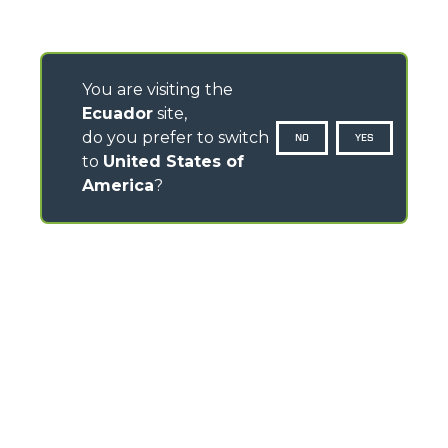
You are visiting the
Ecuador
site,
do you prefer to switch
NO
YES
to
United States of
America
?
CONTACTOS
Via Nazionale, 9 - 12010
S. Defendente di Cervasca (CN) - Italy
TEL
+39 0171614111