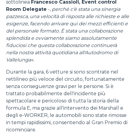
fuori di quelli tecnici. Cliccando su "ACCETTA TUTTI"
sottolinea
Francesco Cassioli, Event control
saranno automaticamente accettati tutti i cookie di prima
Room Delegate
-,
perché c'è stata una sinergia
o terza parte presenti sul sito, i quali saranno in ogni
pazzesca, una velocità di risposta alle richieste e alle
momento consultabili, con la possibilità di modificare il
esigenze, facendo arrivare qui dei mezzi efficienti e
consenso prestato per ogni singolo cookie. Come fare?
del personale formato. È stata una collaborazione
Cliccare sulla graffetta nera presente in fondo a destra di
splendida e ovviamente siamo assolutamente
Selezione
ogni pagina, selezionare "Modifichi il suo consenso" e
fiduciosi che questa collaborazione continuerà
Necessari
del
infine "Mostra dettagli". Potrai trovare il link
nella nostra attività quotidiana all'Autodromo di
consenso
dell'informativa completa nel footer presente in ogni
Vallelunga».
Preferenze
pagina. Per esercitare i diritti riconosciuti all'interessato ai
Durante la gara, 6 vetture si sono scontrate nel
sensi degli artt. 15 e ss. del Regolamento UE 2016/679
rettilineo più veloce del circuito, fortunatamente
GDPR abbiamo predisposto una
apposita procedura.
Statistiche
senza conseguenze gravi per le persone. Si è
trattato probabilmente dell'incidente più
spettacolare e pericoloso di tutta la storia della
Marketing
formula E, ma grazie all'intervento dei Marshall e
degli e-WORKER, le automobili sono state rimosse
in tempi rapidissimi, consentendo al Gran Premio di
Accetta tutti
ricominciare.