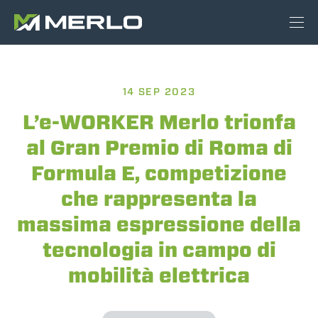
14 SEP 2023
L’e-WORKER Merlo trionfa
al Gran Premio di Roma di
Formula E, competizione
che rappresenta la
massima espressione della
tecnologia in campo di
mobilità elettrica