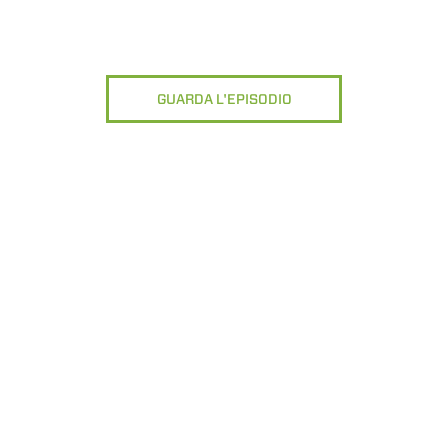
Accetta selezionati
GUARDA L'EPISODIO
Rifiuta