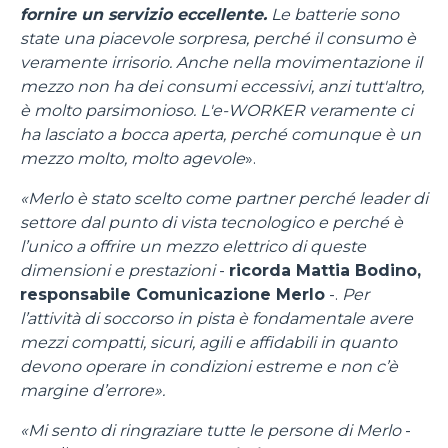
fornire un servizio eccellente.
Le batterie sono
state una piacevole sorpresa, perché il consumo è
veramente irrisorio. Anche nella movimentazione il
mezzo non ha dei consumi eccessivi, anzi tutt'altro,
è molto parsimonioso. L'e-WORKER veramente ci
ha lasciato a bocca aperta, perché comunque è un
mezzo molto, molto agevole
».
«Merlo è stato scelto come partner perché leader di
settore dal punto di vista tecnologico e perché è
l’unico a offrire un mezzo elettrico di queste
Consenso
Dettagli
Informazioni sui cookie
dimensioni e prestazioni
-
ricorda Mattia Bodino,
responsabile Comunicazione Merlo
-.
Per
l’attività di soccorso in pista è fondamentale avere
Questo sito web utilizza i cookie
mezzi compatti, sicuri, agili e affidabili in quanto
“Questo sito web utilizza i cookie Il sito utilizza cookies al
devono operare in condizioni estreme e non c’è
fine di fornire annunci pubblicitari e contenuti
margine d’errore».
personalizzati. Cliccando sul tasto "RIFIUTA" o sulla "X"
il banner verrà chiuso e non verranno inviati cookies al di
«Mi sento di ringraziare tutte le persone di Merlo
-