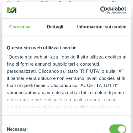
Colocación de barreras de
seguridad
Consenso
Dettagli
Informazioni sui cookie
En las obras de carretera, los
manipuladores
telescópicos
son fundamentales para la
colocación de barreras de seguridad
y
Questo sito web utilizza i cookie
barandillas. Estas maquinarias ofrecen la precisión
necesaria para colocar estas estructuras a los lados
“Questo sito web utilizza i cookie Il sito utilizza cookies al
de las carreteras, contribuyendo de manera
fine di fornire annunci pubblicitari e contenuti
significativa a
la seguridad de los trabajadores
y
personalizzati. Cliccando sul tasto "RIFIUTA" o sulla "X"
a la protección de
los vehículos en circulación
.
Su capacidad de manipular cargas pesadas con
il banner verrà chiuso e non verranno inviati cookies al di
agilidad permite instalar las barreras rápidamente,
fuori di quelli tecnici. Cliccando su "ACCETTA TUTTI"
minimizando los riesgos y garantizando la
saranno automaticamente accettati tutti i cookie di prima
continuidad de la seguridad en la obra.
o terza parte presenti sul sito, i quali saranno in ogni
momento consultabili, con la possibilità di modificare il
consenso prestato per ogni singolo cookie. Come fare?
Cliccare sulla graffetta nera presente in fondo a destra di
Selezione
ogni pagina, selezionare "Modifichi il suo consenso" e
Necessari
del