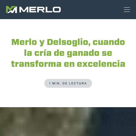
Merlo y Delsoglio, cuando
la cría de ganado se
transforma en excelencia
1 MIN. DE LECTURA