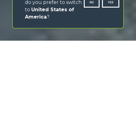
do you prefer to switch
NO
YES
to
United States of
America
?