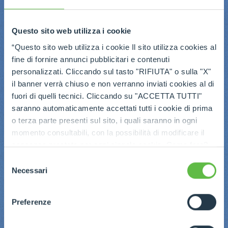
Questo sito web utilizza i cookie
“Questo sito web utilizza i cookie Il sito utilizza cookies al
fine di fornire annunci pubblicitari e contenuti
personalizzati. Cliccando sul tasto "RIFIUTA" o sulla "X"
il banner verrà chiuso e non verranno inviati cookies al di
fuori di quelli tecnici. Cliccando su "ACCETTA TUTTI"
saranno automaticamente accettati tutti i cookie di prima
o terza parte presenti sul sito, i quali saranno in ogni
momento consultabili, con la possibilità di modificare il
consenso prestato per ogni singolo cookie. Come fare?
Cliccare sulla graffetta nera presente in fondo a destra di
Selezione
ogni pagina, selezionare "Modifichi il suo consenso" e
Necessari
del
infine "Mostra dettagli". Potrai trovare il link
consenso
dell'informativa completa nel footer presente in ogni
Preferenze
pagina. Per esercitare i diritti riconosciuti all'interessato ai
sensi degli artt. 15 e ss. del Regolamento UE 2016/679