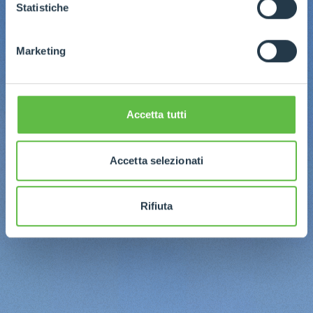
GDPR abbiamo predisposto una
apposita procedura.
Statistiche
Marketing
Accetta tutti
Accetta selezionati
Rifiuta