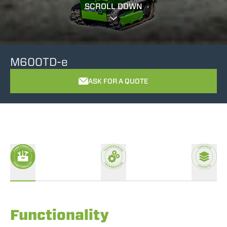
SCROLL DOWN
M600TD-e
ASK FOR A QUOTE
Functionality