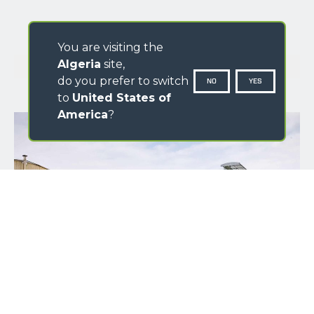
You are visiting the
GALLERY
Algeria
site,
do you prefer to switch
NO
YES
to
United States of
America
?
NAME
SURNAME
COUNTRY