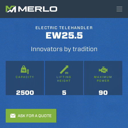
ELECTRIC TELEHANDLER
EW25.5
Innovators by tradition
CAPACITY
LIFTING
MAXIMUM
HEIGHT
POWER
2500
5
90
ASK FOR A QUOTE