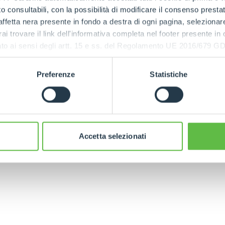
RELATED PRODUCTS
 consultabili, con la possibilità di modificare il consenso presta
Telehandlers
SPECIAL
ffetta nera presente in fondo a destra di ogni pagina, selezionar
rai trovare il link dell'informativa completa nel footer presente in
ressato ai sensi degli artt. 15 e ss. del Regolamento UE 2016/67
Preferenze
Statistiche
MEDIUM
HIGH CAPACITY
CAPACITY
S
TELEHANDLERS
TELEHANDLERS
Accetta selezionati