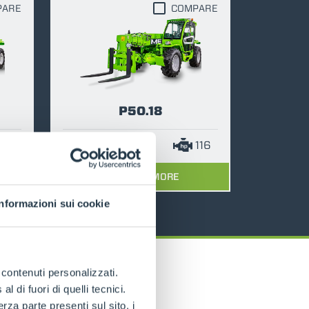
PARE
COMPARE
P50.18
116
5000
18
116
DISCOVER MORE
Informazioni sui cookie
e contenuti personalizzati.
 di fuori di quelli tecnici.
a parte presenti sul sito, i