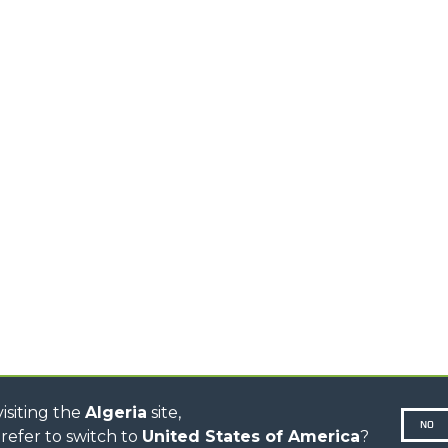
ELECTRIC TELEHANDLER
FORKS
PRODUCTS
EQUIPMENTS
ERLO
COMPACT TELEHANDLERS
BUCKETS
MEDIUM CAPACITY
FORKS AND 
TELEHANDLERS
HOOKS
HIGH CAPACITY
TELEHANDLERS
AL
PLATFORMS
TIONS
STABILIZED
SPECIAL
TELEHANDLERS
R
ROTATING TELEHANDLERS
VE
TELESCOPIC TRACTORS
CINGO TRANSPORTER
CINGO MULTIFUNCTION
ELECTRIC CINGO
CONCRETE MIXER
TOOL HANDLER TRACTOR
isiting the
Algeria
site,
NO
refer to switch to
United States of America
?