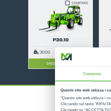
COMPARE
P30.10
3000
10
75
DISCOVER MORE
Consenso
Questo sito web utilizza i c
“Questo sito web utilizza i coo
Cliccando sul tasto "RIFIUTA" 
Cliccando su "ACCETTA TUTTI" 