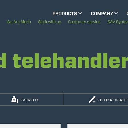
CINGO MULTIFUNCTION
PRODUCTS
COMPANY
The History of Merlo
We Are Merlo
Work with us
Customer service
SAV Syst
ELECTRIC CINGO
Merlo worldwide
d telehandle
Sustainability
SPECIAL MACHINES
SHOW ALL
Technology
CONCRETE MIXER
CAPACITY
LIFTING HEIGHT
TOOL HANDLER TRACTOR