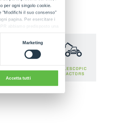
to per ogni singolo cookie.
e "Modifichi il suo consenso"
 ogni pagina. Per esercitare i
9 GDPR abbiamo predisposto una
Marketing
ROTATING
TELESCOPIC
TELEHANDLERS
TRACTORS
Accetta tutti