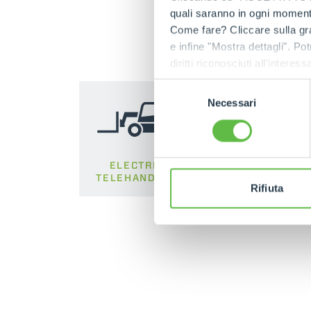
quali saranno in ogni momento
Come fare? Cliccare sulla gra
e infine "Mostra dettagli". Pot
diritti riconosciuti all'inte
apposita procedura.
Selezione
Necessari
del
consenso
ELECTRIC
COMPACT
TELEHANDLER
TELEHANDLER
Rifiuta