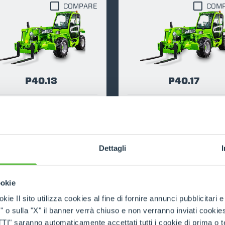
COMPARE
COM
ATTACHMENTS
SHOW ALL
FORKS
P40.13
P40.17
BUCKETS
4000
13
116
4000
17
FORKS AND CLAMPS
DISCOVER MORE
DISCOVER MORE
Dettagli
HOOKS
ookie
kie Il sito utilizza cookies al fine di fornire annunci pubblicitari 
PLATFORMS
o sulla "X" il banner verrà chiuso e non verranno inviati cookies al
saranno automaticamente accettati tutti i cookie di prima o terz