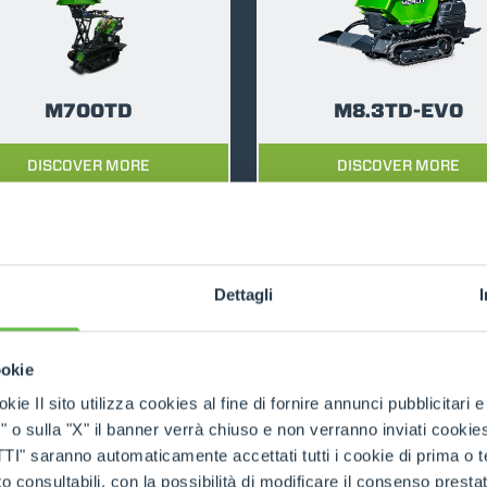
DUMPER
M700TD
M8.3TD-EVO
DISCOVER MORE
DISCOVER MORE
ATTACHMENTS
SHOW ALL
FORKS
Dettagli
BUCKETS
ookie
RELATED PRODUCTS
Tracked Carriers
kie Il sito utilizza cookies al fine di fornire annunci pubblicitari 
o sulla "X" il banner verrà chiuso e non verranno inviati cookies al
FORKS AND CLAMPS
saranno automaticamente accettati tutti i cookie di prima o terz
 consultabili, con la possibilità di modificare il consenso presta