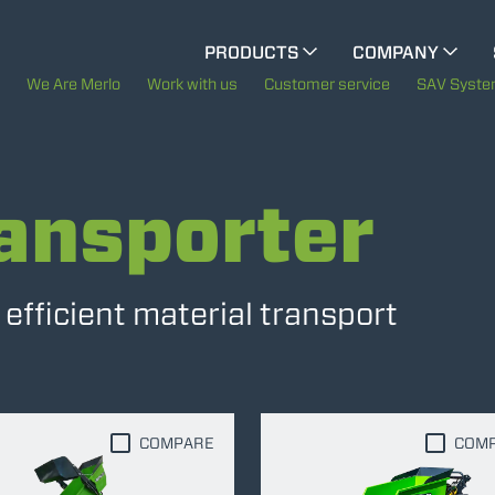
CINGO MULTIFUNCTION
PRODUCTS
COMPANY
The History of Merlo
We Are Merlo
Work with us
Customer service
SAV Syst
CINGO TOOL CARRIER
Merlo worldwide
ansporter
Sustainability
ELECTRIC CINGO
Technology
fficient material transport
SPECIAL MACHINES
SHOW ALL
CONCRETE MIXER
COMPARE
COM
TOOL HANDLER TRACTOR