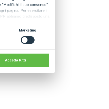
e "Modifichi il suo consenso"
 ogni pagina. Per esercitare i
9 GDPR abbiamo predisposto una
Marketing
C
Accetta tutti
CLAMPS