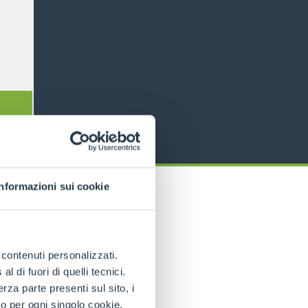
Informazioni sui cookie
e contenuti personalizzati.
 di fuori di quelli tecnici.
a parte presenti sul sito, i
to per ogni singolo cookie.