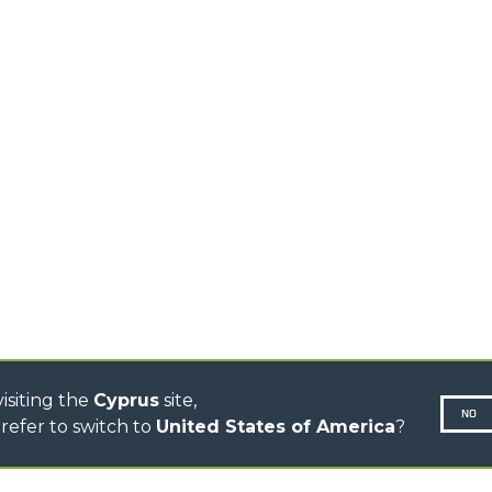
HIGH CAPACITY
TELEHANDLERS
AL
PLATFORMS
TIONS
STABILIZED
SPECIAL
TELEHANDLERS
R
ROTATING TELEHANDLERS
VE
TELESCOPIC TRACTORS
CINGO TRANSPORTER
CINGO TOOL CARRIER
CINGO MULTIFUNCTION
ELECTRIC CINGO
CONCRETE MIXER
TOOL HANDLER TRACTOR
DUMPER
isiting the
Cyprus
site,
NO
refer to switch to
United States of America
?
N-260677,