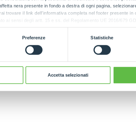
ffetta nera presente in fondo a destra di ogni pagina, selezionar
HOOKS
rai trovare il link dell'informativa completa nel footer presente in
ressato ai sensi degli artt. 15 e ss. del Regolamento UE 2016/67
PLATFORMS
Preferenze
Statistiche
CINGO
CINGO TOOL
ELECTRI
TIFUNCTION
CARRIER
CINGO
SPECIAL
Accetta selezionati
ELECTRIC TELEHANDLER
FORKS
PRODUCTS
EQUIPMENTS
ERLO
COMPACT TELEHANDLERS
BUCKETS
MEDIUM CAPACITY
FORKS AND 
TELEHANDLERS
HOOKS