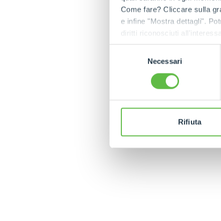
Come fare? Cliccare sulla gra
e infine "Mostra dettagli". Pot
diritti riconosciuti all'inte
apposita procedura.
Selezione
Necessari
del
consenso
MUL
Rifiuta
MERLO WORLDWIDE
CONTACTS
Via Nazionale, 9 - 12010
MERLO GROUP
S. Defendente di Cervasca
THE HISTORY OF M
(CN) - Italy
TECHNOLOGY
TEL
+39 0171614111
DEVELOPER