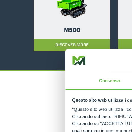
M500
DISCOVER MORE
Consenso
Questo sito web utilizza i c
“Questo sito web utilizza i coo
Cliccando sul tasto "RIFIUTA" 
Cliccando su "ACCETTA TUTTI" 
quali saranno in ogni momento