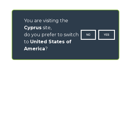
You are visiting the
Cyprus
site,
do you prefer to switch
NO
YES
to
United States of
America
?
CONTACTS
Via Nazionale, 9 - 12010
S. Defendente di Cervasca (CN) - Italy
TEL
+39 0171614111
info@merlo.com