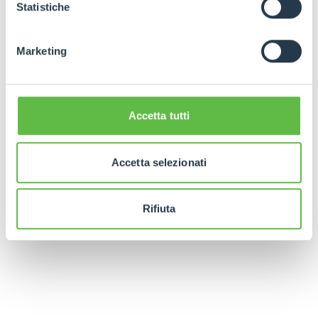
GDPR abbiamo predisposto una
apposita procedura.
Statistiche
Marketing
Accetta tutti
Accetta selezionati
Rifiuta