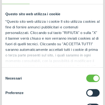
Questo sito web utilizza i cookie
“Questo sito web utilizza i cookie Il sito utilizza cookies al
fine di fornire annunci pubblicitari e contenuti
personalizzati. Cliccando sul tasto "RIFIUTA" o sulla "X"
il banner verrà chiuso e non verranno inviati cookies al di
fuori di quelli tecnici. Cliccando su "ACCETTA TUTTI"
saranno automaticamente accettati tutti i cookie di prima
o terza parte presenti sul sito, i quali saranno in ogni
momento consultabili, con la possibilità di modificare il
consenso prestato per ogni singolo cookie. Come fare?
Cliccare sulla graffetta nera presente in fondo a destra di
Selezione
ogni pagina, selezionare "Modifichi il suo consenso" e
Necessari
del
infine "Mostra dettagli". Potrai trovare il link
consenso
dell'informativa completa nel footer presente in ogni
Preferenze
pagina. Per esercitare i diritti riconosciuti all'interessato ai
sensi degli artt. 15 e ss. del Regolamento UE 2016/679