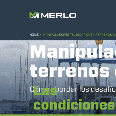
HOME
MANIPULADORES TELESCÓPICOS Y TERRENOS DI
Manipula
terrenos 
Las
Cómo abordar los desafío
condiciones