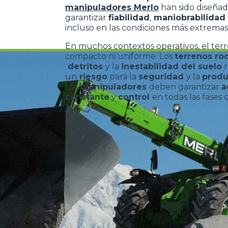
manipuladores Merlo
han sido diseñad
garantizar
fiabilidad
,
maniobrabilidad
incluso en las condiciones más extremas
En muchos contextos operativos, el ter
compacto ni uniforme. Los
terrenos ro
detritos
y la
inestabilidad del suelo
r
un
riesgo
para la
seguridad
y la
produ
Los
manipuladores
deben garantizar
a
constante
y
control
en todas las fases 