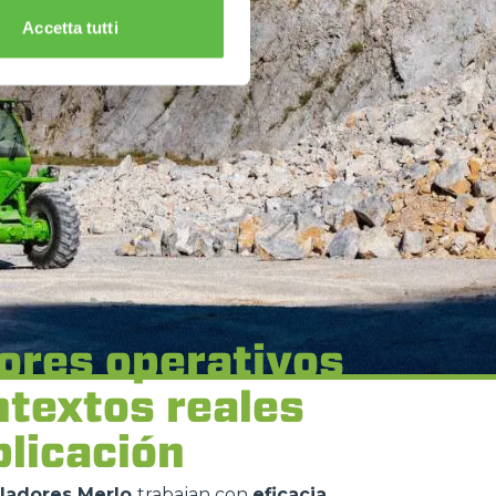
Accetta tutti
ores operativos
ntextos reales
plicación
ladores Merlo
trabajan con
eficacia