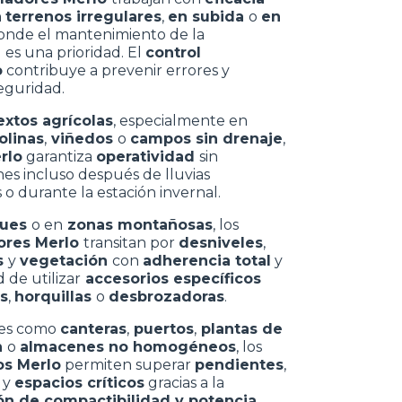
n
terrenos irregulares
,
en subida
o
en
donde el mantenimiento de la
d
es una prioridad. El
control
o
contribuye a prevenir errores y
eguridad.
extos agrícolas
, especialmente en
olinas
,
viñedos
o
campos sin drenaje
,
rlo
garantiza
operatividad
sin
nes incluso después de lluvias
o durante la estación invernal.
ques
o en
zonas montañosas
, los
ores Merlo
transitan por
desniveles
,
s
y
vegetación
con
adherencia total
y
d de utilizar
accesorios específicos
s
,
horquillas
o
desbrozadoras
.
es como
canteras
,
puertos
,
plantas de
n
o
almacenes no homogéneos
, los
os Merlo
permiten superar
pendientes
,
s
y
espacios críticos
gracias a la
n de compactibilidad y potencia
.