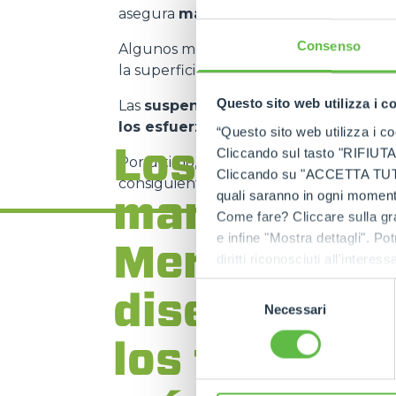
asegura
mayor equilibrio
, lo que red
Consenso
Algunos modelos están dotados de
cor
la superficie de trabajo, mejorando la
s
Questo sito web utilizza i c
Las
suspensiones activas
en la cabina
los esfuerzos
en la máquina y la carga.
“Questo sito web utilizza i coo
Los
Cliccando sul tasto "RIFIUTA" 
Por último, la
cabina suspendida
perm
Cliccando su "ACCETTA TUTTI" 
consiguiente, el operador tiene el
contr
manipulado
quali saranno in ogni momento
Come fare? Cliccare sulla gra
e infine "Mostra dettagli". Pot
Merlo han s
diritti riconosciuti all'inte
apposita procedura.
Selezione
diseñados p
Necessari
del
consenso
los terrenos