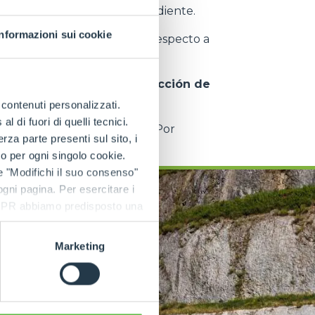
l brazo o en terrenos en pendiente.
Informazioni sui cookie
ación de la máquina
con respecto a
ies inclinadas.
rt para el operador
y
reducción de
irregulares.
e contenuti personalizzati.
 di fuori di quelli tecnici.
ección de las vibraciones
. Por
a parte presenti sul sito, i
to per ogni singolo cookie.
e "Modifichi il suo consenso"
 ogni pagina. Per esercitare i
9 GDPR abbiamo predisposto una
Marketing