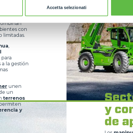
tes
Accetta selezionati
evación
,
 combinan
bientes con
o limitadas.
inua
,
l
 para
 a la gestión
rmas
mer
unen
 de un
Sect
en
terrenos
 permiten
y co
erencia y
de a
Los
manipu