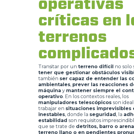
operativas
críticas en 
terrenos
complicado
Transitar por un
terreno difícil
no solo s
tener que gestionar obstáculos visib
también
ser capaz de entender las c
ambientales
,
prever las reacciones d
máquina
y
mantener siempre el cont
operativo
. En los contextos reales, los
manipuladores telescópicos
son ideal
trabajar en
situaciones imprevisibles 
inestables
, donde la
seguridad
,
la
adh
estabilidad
son requisitos imprescindibl
que se trate de
detritos, barro o aren
terreno llano o en pendientes pronu