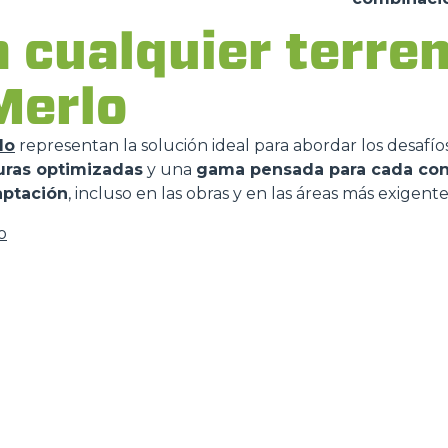
 cualquier terren
 Merlo
lo
representan la solución ideal para abordar los desafíos
uras optimizadas
y una
gama pensada para cada con
aptación
, incluso en las obras y en las áreas más exigente
o
DO
TELESCÒPICOS
HORCAS
PRODUCTOS
ACCESORIOS
ELÉCTRICOS
PALAS
TELESCÓPICOS
COMPACTOS
HORCAS Y P
TELESCÓPICOS MEDIA
AL
GANCHOS
CAPACIDAD
TIONS
PLATAFORM
TELESCÓPICOS ALTA
CAPACIDAD