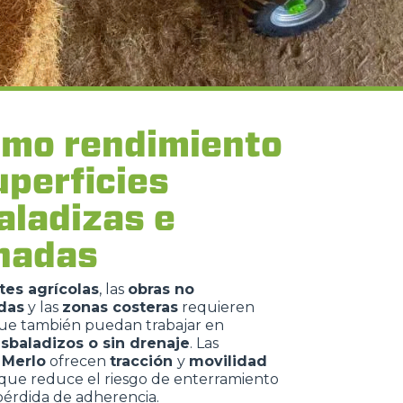
mo rendimiento
uperficies
aladizas e
inadas
es agrícolas
, las
obras no
das
y las
zonas costeras
requieren
ue también puedan trabajar en
esbaladizos o sin drenaje
. Las
 Merlo
ofrecen
tracción
y
movilidad
o que reduce el riesgo de enterramiento
pérdida de adherencia.