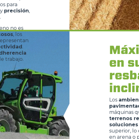
os para
GANCHOS
y
precisión
,
.
reno no es
PLATAFORMAS
cosos
, los
epresentan
Máxi
ctividad
.
dherencia
ESPECIAL
en s
de trabajo.
resb
incl
Los
ambient
pavimenta
máquinas q
terrenos r
soluciones
superior, l
en arena o 