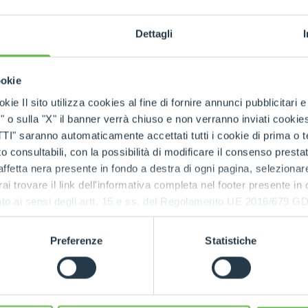
uce los riesgos de vuelco incluso durante la extensión de
Dettagli
rectores de inclinación activos
que permiten la
nivel
eguridad
, la
precisión
y la
fiabilidad
incluso en superfic
ookie
, instaladas en algunos modelos garantizan
mayor confo
 Un factor decisivo durante turnos largos o en terrenos 
kie Il sito utilizza cookies al fine di fornire annunci pubblicitari 
o sulla "X" il banner verrà chiuso e non verranno inviati cookies al
ite trabajar también en condiciones extremas con
prot
saranno automaticamente accettati tutti i cookie di prima o terz
ol total
incluso en las situaciones más delicadas.
res
 consultabili, con la possibilità di modificare il consenso presta
ffetta nera presente in fondo a destra di ogni pagina, selezionar
rai trovare il link dell'informativa completa nel footer presente in
ido
ressato ai sensi degli artt. 15 e ss. del Regolamento UE 2016/67
ara
Preferenze
Statistiche