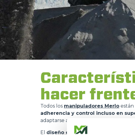
Característ
hacer frent
Todos los
manipuladores Merlo
están
adherencia y control incluso en supe
adaptarse al contexto.
El
diseño de los chasis Merlo
se basa