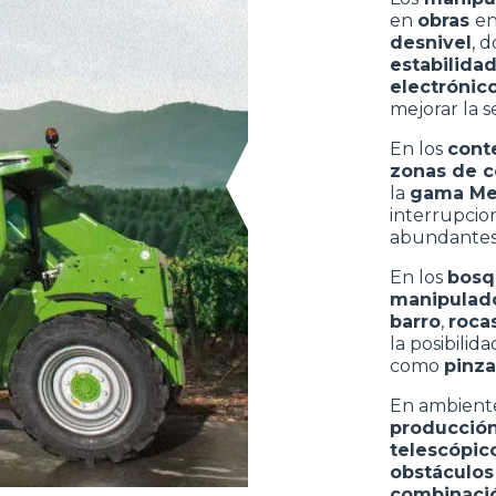
en
obras
e
desnivel
, 
estabilida
electrónic
mejorar la s
En los
cont
zonas de c
la
gama Me
interrupcio
abundantes 
En los
bos
manipulad
barro
,
roca
la posibilida
como
pinza
En ambient
producció
telescópic
obstáculo
combinació