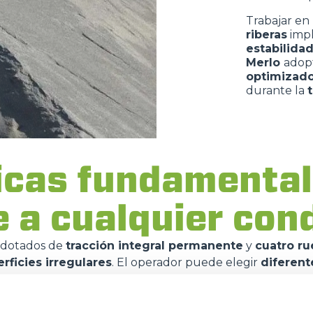
Trabajar en
riberas
impl
estabilida
Merlo
adop
optimizad
durante la
icas fundamental
e a cualquier co
 dotados de
tracción integral permanente
y
cuatro ru
rficies irregulares
. El operador puede elegir
diferent
 en la
compactibilidad y la óptima distribución de lo