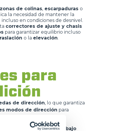
zonas de colinas
,
escarpaduras
o
ica la necesidad de mantener la
d
incluso en condiciones de desnivel.
ta
correctores de ajuste y chasis
os
para garantizar equilibrio incluso
traslación
o la
elevación
.
es para
ndición
edas de dirección
, lo que garantiza
es modos de dirección
para
s pesos
. El
baricentro más bajo