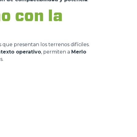
o con la
 que presentan los terrenos difíciles.
texto operativo
, permiten a
Merlo
s.
INZAS
AS