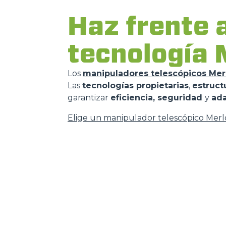
Haz frente a
tecnología
Los
manipuladores telescópicos Mer
Las
tecnologías propietarias
,
estruct
garantizar
eficiencia, seguridad
y
ad
Elige un manipulador telescópico Merl
MERLO EN EL MUN
CONTACTOS
Via Nazionale, 9 - 12010
MERLO GROUP
S. Defendente di Cervasca
TECNOLOGÍAS
(CN) - Italy
DEVELOPER
TEL
+39 0171614111
EXTRACT OF GENER
PURCHASING CONDI
info@merlo.com
IT - TEAM VIEWER