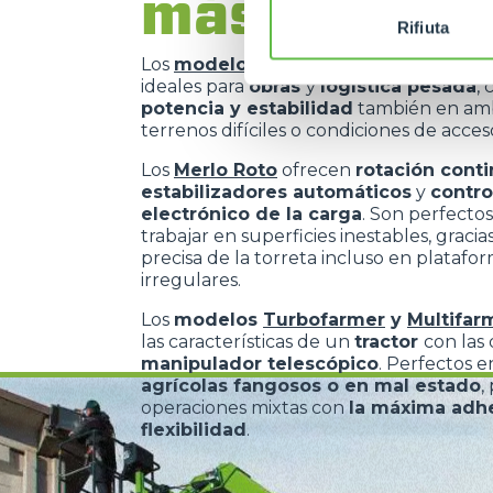
más exigen
Rifiuta
Los
modelos de alta capacidad de el
ideales para
obras
y
logística pesada
,
potencia y estabilidad
también en am
terrenos difíciles o condiciones de acces
Los
Merlo Roto
ofrecen
rotación cont
estabilizadores automáticos
y
contro
electrónico de la carga
. Son perfectos
trabajar en superficies inestables, gracias
precisa de la torreta incluso en platafo
irregulares.
Los
modelos
Turbofarmer
y
Multifar
las características de un
tractor
con las
manipulador telescópico
. Perfectos 
agrícolas fangosos o en mal estado
,
operaciones mixtas con
la máxima adh
flexibilidad
.