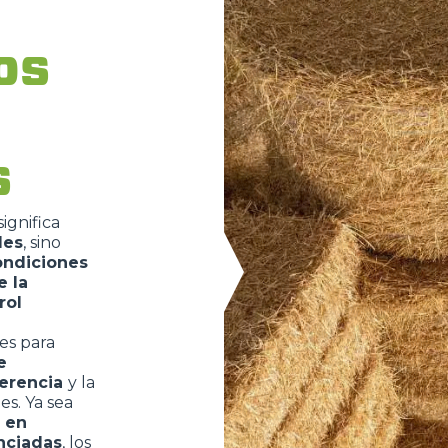
los
DUMPER
s
ACCESSORIOS
MUESTRA TODOS
ignifica
les
,
sino
HORCAS
ondiciones
e la
rol
PALAS
es para
e
erencia
y la
HORCAS Y PINZAS
es. Ya sea
a en
nciadas
, los