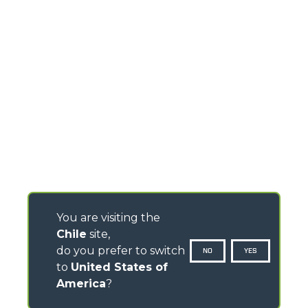
You are visiting the
Chile
site,
do you prefer to switch
NO
YES
to
United States of
America
?