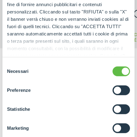
fine di fornire annunci pubblicitari e contenuti
personalizzati. Cliccando sul tasto "RIFIUTA" o sulla "X"
il banner verrà chiuso e non verranno inviati cookies al di
fuori di quelli tecnici. Cliccando su "ACCETTA TUTTI"
saranno automaticamente accettati tutti i cookie di prima
CINGO
CINGO PORTA
C
MULTIFUNCIÓN
ACCESORIOS
ELÉ
o terza parte presenti sul sito, i quali saranno in ogni
momento consultabili, con la possibilità di modificare il
consenso prestato per ogni singolo cookie. Come fare?
Cliccare sulla graffetta nera presente in fondo a destra di
Selezione
ogni pagina, selezionare "Modifichi il suo consenso" e
Necessari
del
infine "Mostra dettagli". Potrai trovare il link
consenso
dell'informativa completa nel footer presente in ogni
Preferenze
pagina. Per esercitare i diritti riconosciuti all'interessato ai
sensi degli artt. 15 e ss. del Regolamento UE 2016/679
GDPR abbiamo predisposto una
apposita procedura.
Statistiche
Marketing