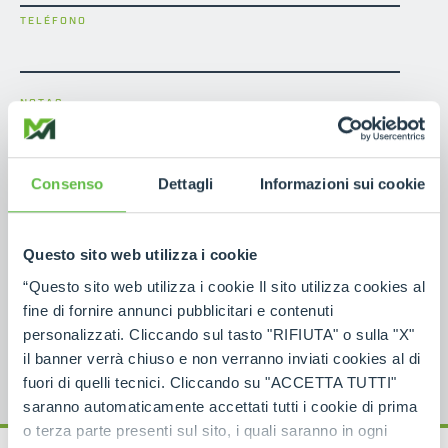
TELÉFONO
NOTAS
Consenso
Dettagli
Informazioni sui cookie
He leído la información de
contacto de conformidad
con el artículo 13 del Reglamento UE 2016/679
GDPR
Questo sito web utilizza i cookie
*
“Questo sito web utilizza i cookie Il sito utilizza cookies al
fine di fornire annunci pubblicitari e contenuti
personalizzati. Cliccando sul tasto "RIFIUTA" o sulla "X"
il banner verrà chiuso e non verranno inviati cookies al di
fuori di quelli tecnici. Cliccando su "ACCETTA TUTTI"
saranno automaticamente accettati tutti i cookie di prima
o terza parte presenti sul sito, i quali saranno in ogni