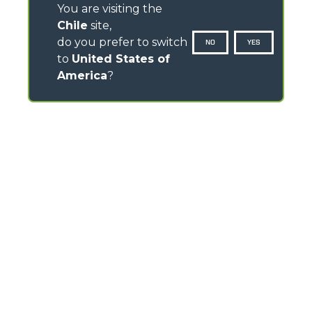
You are visiting the
Chile
site,
do you prefer to switch
NO
YES
to
United States of
America
?
CONTACTOS
Via Nazionale, 9 - 12010
S. Defendente di Cervasca (CN) - Italy
TEL
+39 0171614111
info@merlo.com