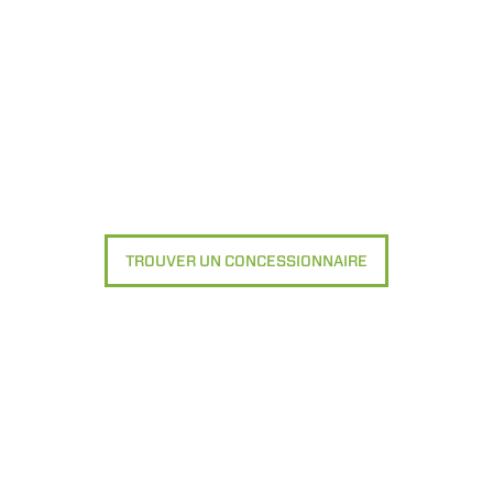
TROUVER UN CONCESSIONNAIRE
ONDE
CHARIOTS
FOURCHES
PRODUITS
ACCESSOIRES
TÉLESCOPIQUES
ÉLECTRIQUES
GODET
CHARIOTS
FOURCHES E
TÉLESCOPIQUES