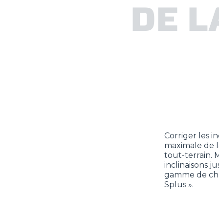
DE L
Corriger les in
maximale de l
tout-terrain. 
inclinaisons j
gamme de char
Splus ».