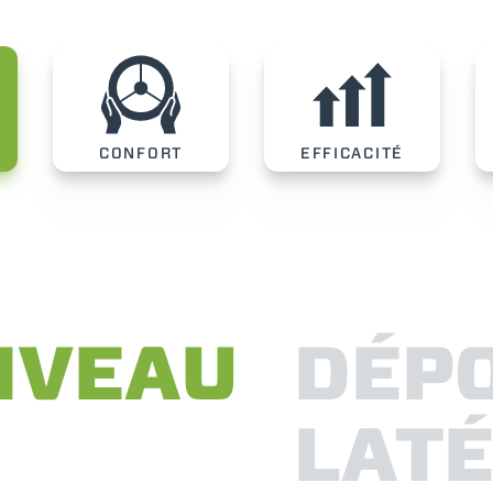
GODET
FOURCHES ET PINCES
CONFORT
EFFICACITÉ
CROCHETS
PLATE-FORMES
SPECIAL
NIVEAU
DÉP
LAT