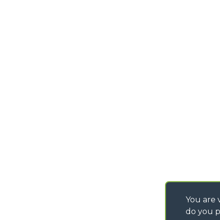
TEL
+39 0171614111
EXTRACT OF GENER
PURCHASING CONDI
info@merlo.com
IT - TEAM VIEWER
SAV - TEAM VIEWE
You are v
do you p
©
2026
MERLO S.p.A. Industria Metalmeccanica