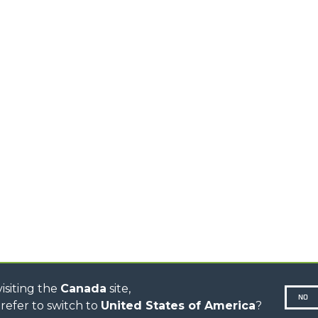
COMPACTS
AL
CROCHETS
TIONS
CHARIOTS
PLATE-FORM
TÉLESCOPIQUES MOYENNE
CAPACITÉ
SPECIAL
R
CHARIOTS
TÉLESCOPIQUES HAUTE
CAPACITÉ
CHARIOTS
TÉLESCOPIQUES
STABILISÉS
CHARIOTS
TÉLESCOPIQUES ROTATIFS
TRACTEURS
TÉLESCOPIQUES
CINGO TRANSPORTER
BÉTONNIÈRE
TRACTEUR PORTE-OUTILS
DUMPER
isiting the
Canada
site,
NO
refer to switch to
United States of America
?