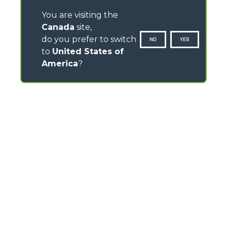
You are visiting the
Canada
site,
do you prefer to switch
NO
YES
to
United States of
America
?
CONTACTS
Via Nazionale, 9 - 12010
S. Defendente di Cervasca (CN) - Italy
TEL
+39 0171614111
info@merlo.com