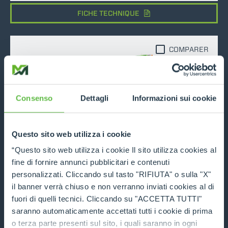
FICHE TECHNIQUE
COMPARER
Consenso
Dettagli
Informazioni sui cookie
P50.18
Questo sito web utilizza i cookie
5000
18
115
“Questo sito web utilizza i cookie Il sito utilizza cookies al
fine di fornire annunci pubblicitari e contenuti
DÉCOUVRIR
personalizzati. Cliccando sul tasto "RIFIUTA" o sulla "X"
il banner verrà chiuso e non verranno inviati cookies al di
FICHE TECHNIQUE
fuori di quelli tecnici. Cliccando su "ACCETTA TUTTI"
saranno automaticamente accettati tutti i cookie di prima
o terza parte presenti sul sito, i quali saranno in ogni