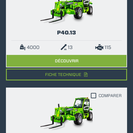
P40.13
4000
13
115
DÉCOUVRIR
FICHE TECHNIQUE
COMPARER