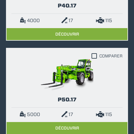
P40.17
4000
17
115
DÉCOUVRIR
COMPARER
P50.17
5000
17
115
DÉCOUVRIR