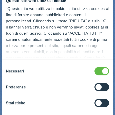
Questo sito web utilizza i cookie
“Questo sito web utilizza i cookie Il sito utilizza cookies al
fine di fornire annunci pubblicitari e contenuti
personalizzati. Cliccando sul tasto "RIFIUTA" o sulla "X"
il banner verrà chiuso e non verranno inviati cookies al di
fuori di quelli tecnici. Cliccando su "ACCETTA TUTTI"
saranno automaticamente accettati tutti i cookie di prima
o terza parte presenti sul sito, i quali saranno in ogni
momento consultabili, con la possibilità di modificare il
consenso prestato per ogni singolo cookie. Come fare?
Cliccare sulla graffetta nera presente in fondo a destra di
Selezione
ogni pagina, selezionare "Modifichi il suo consenso" e
Necessari
del
infine "Mostra dettagli". Potrai trovare il link
consenso
dell'informativa completa nel footer presente in ogni
Preferenze
pagina. Per esercitare i diritti riconosciuti all'interessato ai
sensi degli artt. 15 e ss. del Regolamento UE 2016/679
GDPR abbiamo predisposto una
apposita procedura.
Statistiche