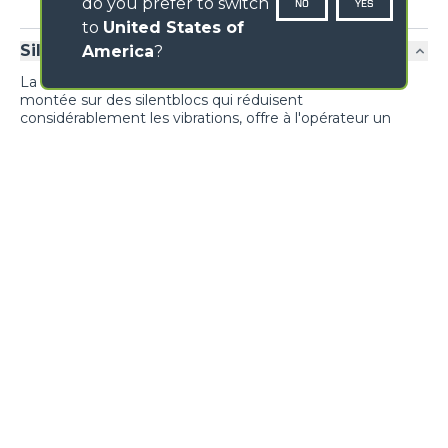
do you prefer to switch
NO
YES
to
United States of
Silencieux et confortable
America
?
La nouvelle cabine, aux dimensions généreuses et
montée sur des silentblocs qui réduisent
considérablement les vibrations, offre à l'opérateur un
confort maximal et une visibilité optimale.
Confort exclusif
PRÉNOM
*
NOM
*
NATION
GALERIE D'IMAGES
PROVINCIA