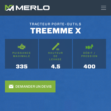
TRACTEUR PORTE-OUTILS
TREEMME X
PUISSANCE
HAUTEUR
DÉBIT /
MAXIMALE
DE
PRESSION
LEVAGE
335
4,5
400
DEMANDER UN DEVIS