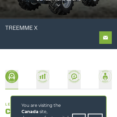
TREEMME X
LE MEILLEUR LIEU DE TRAVAIL
You are visiting the
Confort
Canada
site,