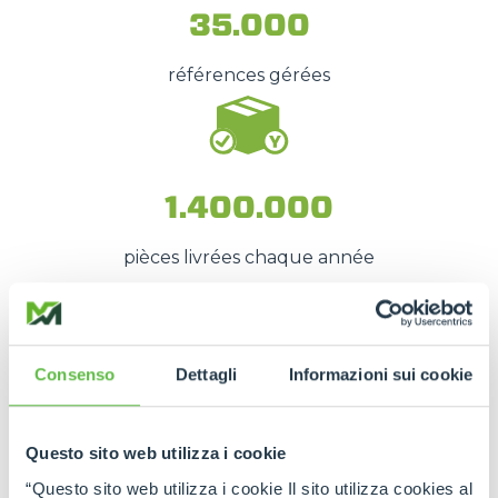
35.000
références gérées
1.400.000
pièces livrées chaque année
Ces chiffres se traduisent par une
disponibilité
Consenso
Dettagli
Informazioni sui cookie
rapide des pièces de rechange
, même en
cas
d'urgence
, afin de
réduire au minimum les
temps d'arrêt
.
Questo sito web utilizza i cookie
La force du réseau Merlo
“Questo sito web utilizza i cookie Il sito utilizza cookies al