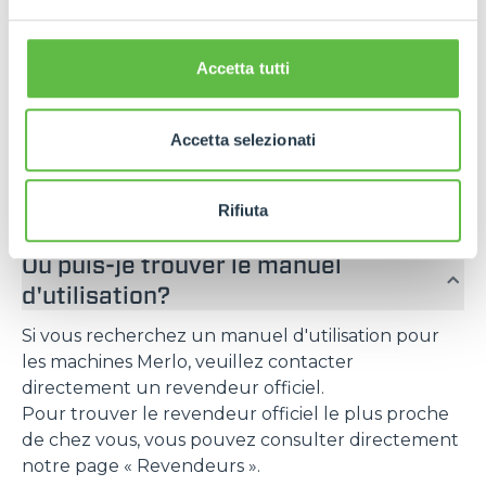
FAQ
Accetta tutti
Questions
fréquemment
Accetta selezionati
posées
Rifiuta
Où puis-je trouver le manuel
d'utilisation?
Si vous recherchez un manuel d'utilisation pour
les machines Merlo, veuillez contacter
directement un revendeur officiel.
Pour trouver le revendeur officiel le plus proche
de chez vous, vous pouvez consulter directement
notre page « Revendeurs ».