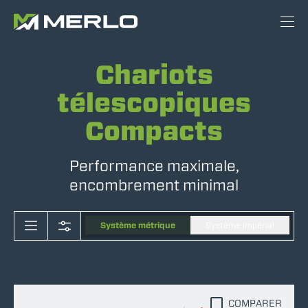
Chariots
télescopiques
Compacts
Performance maximale,
encombrement minimal
Système métrique
Système impérial
COMPARER