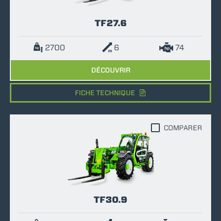
TF27.6
2700
6
74
DÉCOUVRIR
FICHE TECHNIQUE
COMPARER
TF30.9