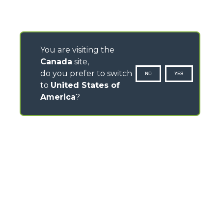
You are visiting the
Canada
site,
do you prefer to switch
NO
YES
to
United States of
America
?
CONTACTS
Via Nazionale, 9 - 12010
S. Defendente di Cervasca (CN) - Italy
TEL
+39 0171614111