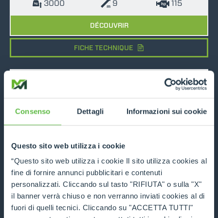
3000
9
115
DÉCOUVRIR
FICHE TECHNIQUE
COMPARER
Consenso
Dettagli
Informazioni sui cookie
Questo sito web utilizza i cookie
TF33.7
“Questo sito web utilizza i cookie Il sito utilizza cookies al
fine di fornire annunci pubblicitari e contenuti
3300
7
115
personalizzati. Cliccando sul tasto "RIFIUTA" o sulla "X"
il banner verrà chiuso e non verranno inviati cookies al di
DÉCOUVRIR
fuori di quelli tecnici. Cliccando su "ACCETTA TUTTI"