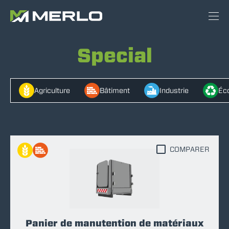
Special
Agriculture
Bâtiment
Industrie
Éco
COMPARER
Panier de manutention de matériaux