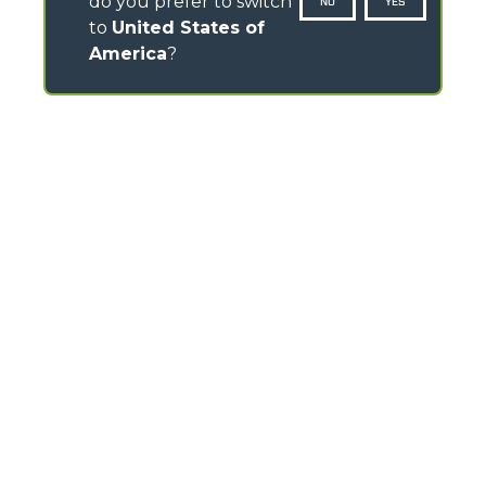
do you prefer to switch
NO
YES
to
United States of
America
?
CONTACTS
Via Nazionale, 9 - 12010
S. Defendente di Cervasca (CN) - Italy
TEL
+39 0171614111
info@merlo.com