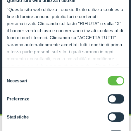
Questo sito web utilizza i cookie
“Questo sito web utilizza i cookie Il sito utilizza cookies al
DÉCOUVRIR
fine di fornire annunci pubblicitari e contenuti
personalizzati. Cliccando sul tasto "RIFIUTA" o sulla "X"
il banner verrà chiuso e non verranno inviati cookies al di
COMPARER
fuori di quelli tecnici. Cliccando su "ACCETTA TUTTI"
saranno automaticamente accettati tutti i cookie di prima
o terza parte presenti sul sito, i quali saranno in ogni
momento consultabili, con la possibilità di modificare il
consenso prestato per ogni singolo cookie. Come fare?
Cliccare sulla graffetta nera presente in fondo a destra di
Pince pour tonneaux
Selezione
ogni pagina, selezionare "Modifichi il suo consenso" e
Necessari
del
infine "Mostra dettagli". Potrai trovare il link
consenso
DÉCOUVRIR
dell'informativa completa nel footer presente in ogni
Preferenze
pagina. Per esercitare i diritti riconosciuti all'interessato ai
sensi degli artt. 15 e ss. del Regolamento UE 2016/679
GDPR abbiamo predisposto una
apposita procedura.
Statistiche