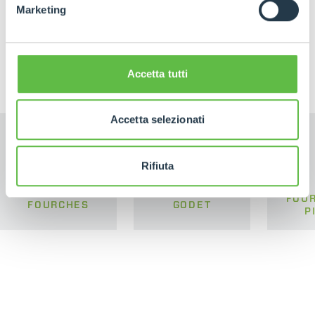
Marketing
PRODUITS APPARENTÉS
Équipements
Accetta tutti
Accetta selezionati
Rifiuta
FOUR
FOURCHES
GODET
P