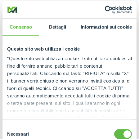
routière.
Un engin de dimensions réduites,
mais capable d'offrir un confort d'utilisation
typique des chargeurs télescopiques Made in
Cuneo.
Consenso
Dettagli
Informazioni sui cookie
Le modèle exposé sur le stand affiche une
capacité de charge de 1500 kg et une hauteur de
Questo sito web utilizza i cookie
levage maximale de 5 mètres. Grâce à sa
compacité, il garantit une maniabilité maximale
“Questo sito web utilizza i cookie Il sito utilizza cookies al
même dans les zones difficiles d'accès, tandis que
fine di fornire annunci pubblicitari e contenuti
la possibilité d'installer divers accessoires en fait
personalizzati. Cliccando sul tasto "RIFIUTA" o sulla "X"
une machine multifonctionnelle adaptée à de
il banner verrà chiuso e non verranno inviati cookies al di
multiples applications.
fuori di quelli tecnici. Cliccando su "ACCETTA TUTTI"
saranno automaticamente accettati tutti i cookie di prima
Restylage TURBOFARMER
o terza parte presenti sul sito, i quali saranno in ogni
Agritechnica sera l'occasion de présenter le
momento consultabili, con la possibilità di modificare il
profond travail de
restylage réalisé sur les
consenso prestato per ogni singolo cookie. Come fare?
Turbofarmer Merlo de moyenne capacité
(le
Cliccare sulla graffetta nera presente in fondo a destra di
Selezione
salon accueillera le modèle TF42/38), disponibles
ogni pagina, selezionare "Modifichi il suo consenso" e
Necessari
del
sur le marché au cours du premier semestre 2026.