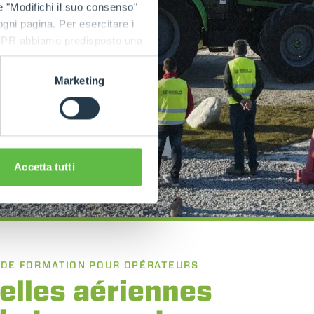
e "Modifichi il suo consenso"
 ogni pagina. Per esercitare i
9 GDPR abbiamo predisposto una
Marketing
Accetta tutti
 DE FORMATION POUR OPÉRATEURS
elles aériennes