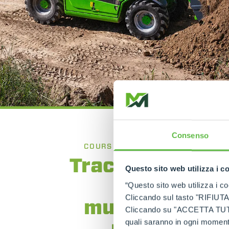
Consenso
COURS DE FORMATION POUR OPÉR
Tracteurs agric
Questo sito web utilizza i c
forestiers,
“Questo sito web utilizza i coo
Cliccando sul tasto "RIFIUTA" 
multifonctions
Cliccando su "ACCETTA TUTTI" 
porte-outil
quali saranno in ogni momento