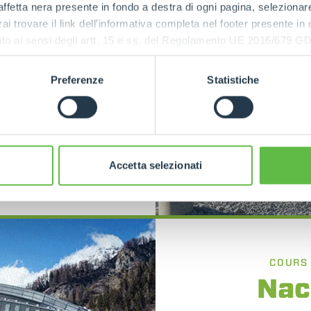
ffetta nera presente in fondo a destra di ogni pagina, selezionar
rai trovare il link dell'informativa completa nel footer presente in
sécurité des
ressato ai sensi degli artt. 15 e ss. del Regolamento UE 2016/67
fonctions et
ation, les
 des risques
Preferenze
Statistiche
xercices.
S
Accetta selezionati
COURS
Nac