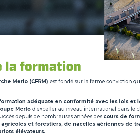
FOURCHES
GODET
FOURCHES ET PINCES
 la formation
CROCHETS
erche Merlo (CFRM)
est fondé sur la ferme conviction q
formation adéquate en conformité avec les lois et l
PLATE-FORMES
roupe Merlo
d'exceller au niveau international dans le
ec succès depuis de nombreuses années des
cours de for
 agricoles et forestiers, de nacelles aériennes de t
SPECIAL
riots élévateurs.