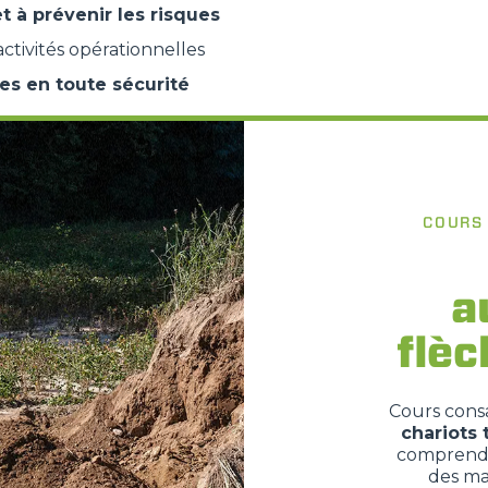
et à prévenir les risques
ctivités opérationnelles
es en toute sécurité
COURS
a
flèc
Cours consa
chariots 
comprend l
des ma