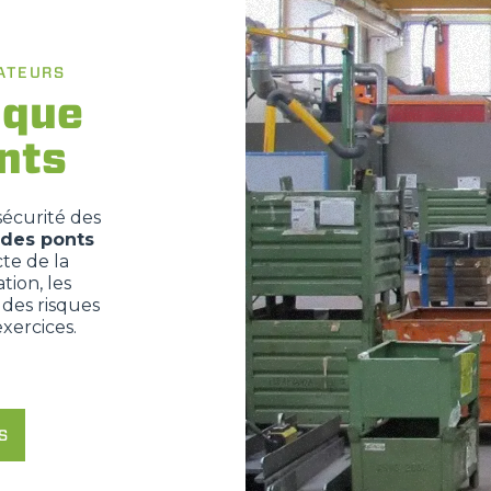
ATEURS
ique
nts
sécurité des
 des ponts
cte de la
ion, les
 des risques
xercices.
S