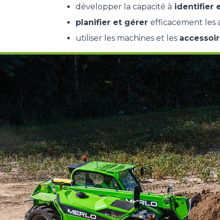
développer la capacité à
identifier 
planifier et gérer
efficacement les a
utiliser les machines et les
accessoir