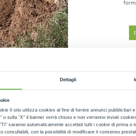
forma
Dettagli
ATEURS
oles,
ookie
kie Il sito utilizza cookies al fine di fornire annunci pubblicitari 
o sulla "X" il banner verrà chiuso e non verranno inviati cookies al
 et
saranno automaticamente accettati tutti i cookie di prima o terz
s
 consultabili, con la possibilità di modificare il consenso presta