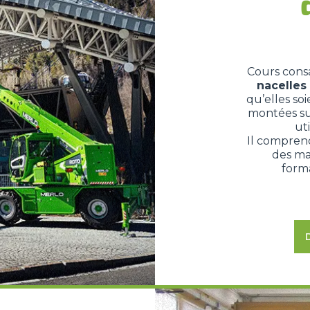
Cours consa
nacelles
qu’elles so
montées sur
ut
Il comprend
des ma
forma