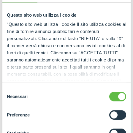
Questo sito web utilizza i cookie
“Questo sito web utilizza i cookie Il sito utilizza cookies al
fine di fornire annunci pubblicitari e contenuti
personalizzati. Cliccando sul tasto "RIFIUTA" o sulla "X"
il banner verrà chiuso e non verranno inviati cookies al di
fuori di quelli tecnici. Cliccando su "ACCETTA TUTTI"
saranno automaticamente accettati tutti i cookie di prima
o terza parte presenti sul sito, i quali saranno in ogni
momento consultabili, con la possibilità di modificare il
consenso prestato per ogni singolo cookie. Come fare?
Cliccare sulla graffetta nera presente in fondo a destra di
Selezione
ogni pagina, selezionare "Modifichi il suo consenso" e
Necessari
del
infine "Mostra dettagli". Potrai trovare il link
consenso
dell'informativa completa nel footer presente in ogni
Preferenze
pagina. Per esercitare i diritti riconosciuti all'interessato ai
sensi degli artt. 15 e ss. del Regolamento UE 2016/679
GDPR abbiamo predisposto una
apposita procedura.