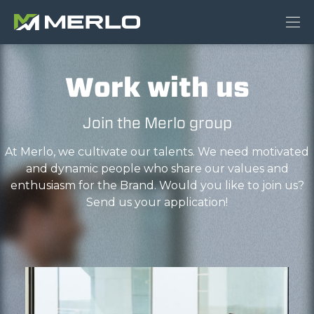
Work with us
Join the Merlo group
At Merlo, we cultivate our talents. We need motivated
and dynamic people who share our values and
enthusiasm for the Brand. Would you like to join us?
Send us your application!