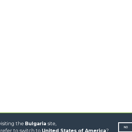
EQUIPMENTS
MEDIUM CAPACITY
FORKS AND 
TELEHANDLERS
HOOKS
HIGH CAPACITY
TELEHANDLERS
AL
PLATFORMS
TIONS
STABILIZED
SPECIAL
TELEHANDLERS
R
ROTATING TELEHANDLERS
VE
TELESCOPIC TRACTORS
CINGO TRANSPORTER
CINGO TOOL CARRIER
CINGO MULTIFUNCTION
ELECTRIC CINGO
CONCRETE MIXER
TOOL HANDLER TRACTOR
DUMPER
isiting the
Bulgaria
site,
NO
refer to switch to
United States of America
?