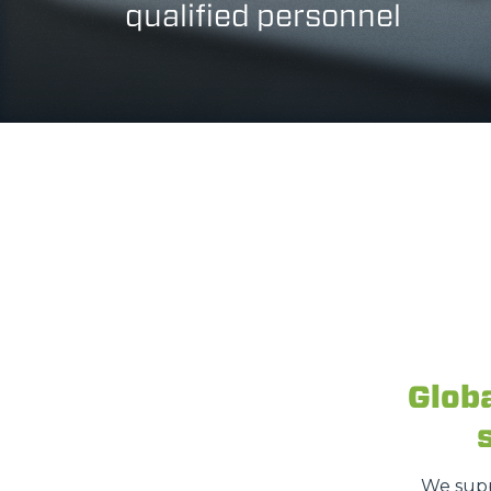
qualified personnel
Glob
We supp