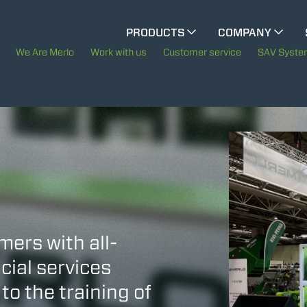
CINGO MULTIFUNCTION
PRODUCTS
COMPANY
The History of Merlo
We Are Merlo
Work with us
Customer service
SAV Syst
CINGO TOOL CARRIER
Merlo worldwide
Sustainability
ELECTRIC CINGO
Technology
SPECIAL MACHINES
SHOW ALL
mers with all-
CONCRETE MIXER
cial services
to the training of
TOOL HANDLER TRACTOR