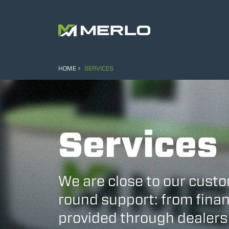
HOME
SERVICES
Services
We are close to our custo
round support: from finan
provided through dealers 