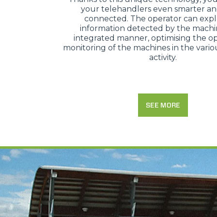
your telehandlers even smarter a
quali saranno in ogni momento
connected. The operator can expl
Come fare? Cliccare sulla gra
information detected by the machi
e infine "Mostra dettagli". Pot
integrated manner, optimising the op
diritti riconosciuti all'inte
monitoring of the machines in the variou
activity.
apposita procedura.
Selezione
Necessari
del
consenso
SEE MORE
Rifiuta