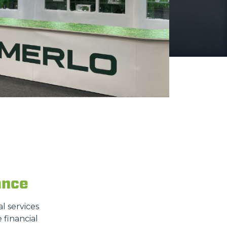
ance
l services
 financial