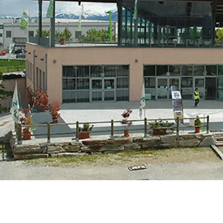
MERLO WORLDWIDE
CONTACTS
Via Nazionale, 9 - 12010
S. Defendente di Cervasca
THE HISTORY OF M