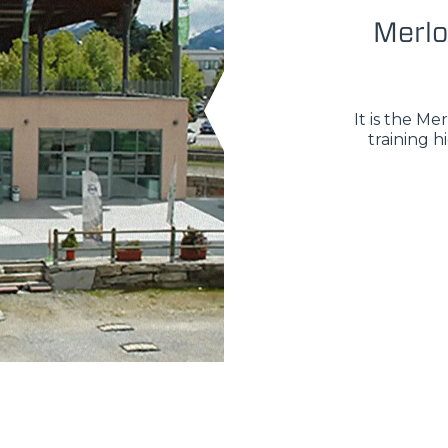
Merlo
It is the M
training h
ELECTRIC TELEHANDLER
FORKS
PRODUCTS
ERLO
COMPACT TELEHANDLERS
BUCKETS