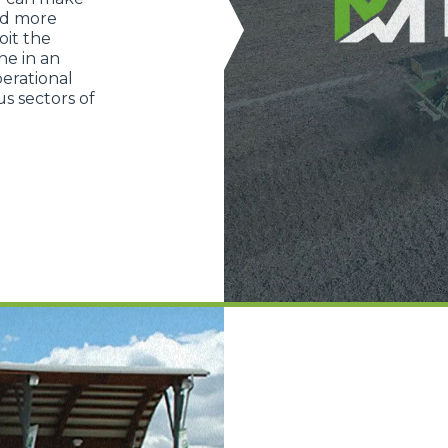
nd more
 consultabili, con la possibilità di modificare il consenso presta
oit the
ffetta nera presente in fondo a destra di ogni pagina, selezionar
ne in an
rai trovare il link dell'informativa completa nel footer presente in
erational
ressato ai sensi degli artt. 15 e ss. del Regolamento UE 2016/67
s sectors of
Preferenze
Statistiche
Accetta selezionati