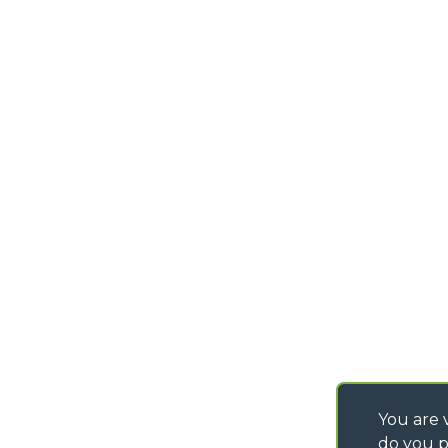
MERLO GROUP
(CN) - Italy
TECHNOLOGY
TEL
+39 0171614111
DEVELOPER
info@merlo.com
EXTRACT OF GENER
PURCHASING CONDI
SAV - TEAM VIEWE
SHIPMENT OPERATI
INSTRUCTIONS
IT - TEAM VIEWER
You are v
do you p