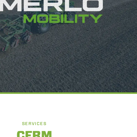
to per ogni singolo cookie.
e "Modifichi il suo consenso"
 ogni pagina. Per esercitare i
9 GDPR abbiamo predisposto una
Marketing
Accetta tutti
SERVICES
CFRM