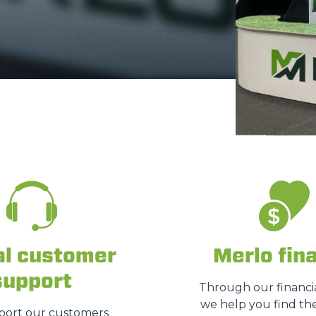
DUMPER
ATTACHMENTS
SHOW ALL
FORKS
BUCKETS
al customer
Merlo fin
support
FORKS AND CLAMPS
Through our financia
we help you find the
ort our customers