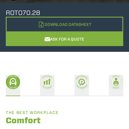
ROTO70.28
DOWNLOAD DATASHEET
ASK FOR A QUOTE
THE BEST WORKPLACE
Comfort