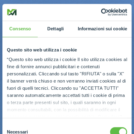
Consenso
Dettagli
Informazioni sui cookie
Questo sito web utilizza i cookie
“Questo sito web utilizza i cookie Il sito utilizza cookies al
fine di fornire annunci pubblicitari e contenuti
personalizzati. Cliccando sul tasto "RIFIUTA" o sulla "X"
il banner verrà chiuso e non verranno inviati cookies al di
fuori di quelli tecnici. Cliccando su "ACCETTA TUTTI"
saranno automaticamente accettati tutti i cookie di prima
o terza parte presenti sul sito, i quali saranno in ogni
momento consultabili, con la possibilità di modificare il
consenso prestato per ogni singolo cookie. Come fare?
Cliccare sulla graffetta nera presente in fondo a destra di
Selezione
ogni pagina, selezionare "Modifichi il suo consenso" e
Necessari
del