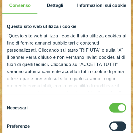
Consenso
Dettagli
Informazioni sui cookie
Questo sito web utilizza i cookie
“Questo sito web utilizza i cookie Il sito utilizza cookies al
fine di fornire annunci pubblicitari e contenuti
personalizzati. Cliccando sul tasto "RIFIUTA" o sulla "X"
il banner verrà chiuso e non verranno inviati cookies al di
fuori di quelli tecnici. Cliccando su "ACCETTA TUTTI"
saranno automaticamente accettati tutti i cookie di prima
o terza parte presenti sul sito, i quali saranno in ogni
momento consultabili, con la possibilità di modificare il
consenso prestato per ogni singolo cookie. Come fare?
Cliccare sulla graffetta nera presente in fondo a destra di
Selezione
ogni pagina, selezionare "Modifichi il suo consenso" e
Necessari
del
infine "Mostra dettagli". Potrai trovare il link
consenso
dell'informativa completa nel footer presente in ogni
Preferenze
pagina. Per esercitare i diritti riconosciuti all'interessato ai