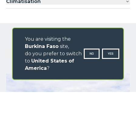
Climatisation
You are visiting the
Burkina Faso
site,
GALERIE D'IMAGES
do you prefer to switch
NO
YES
to
United States of
America
?
PRÉNOM
*
NOM
*