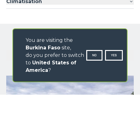
Climatisation
You are visiting the
Burkina Faso
site,
GALERIE D'IMAGES
do you prefer to switch
NO
YES
to
United States of
America
?
PRÉNOM
*
NOM
*