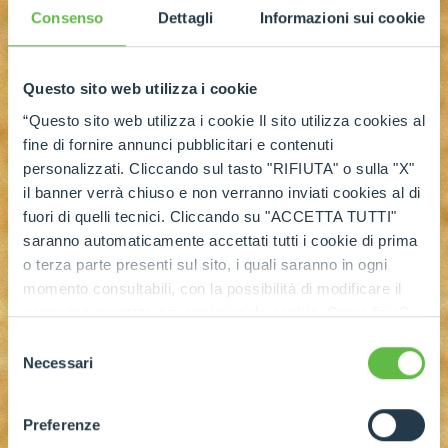
Consenso
Dettagli
Informazioni sui cookie
Questo sito web utilizza i cookie
“Questo sito web utilizza i cookie Il sito utilizza cookies al
fine di fornire annunci pubblicitari e contenuti
personalizzati. Cliccando sul tasto "RIFIUTA" o sulla "X"
il banner verrà chiuso e non verranno inviati cookies al di
fuori di quelli tecnici. Cliccando su "ACCETTA TUTTI"
saranno automaticamente accettati tutti i cookie di prima
o terza parte presenti sul sito, i quali saranno in ogni
momento consultabili, con la possibilità di modificare il
consenso prestato per ogni singolo cookie. Come fare?
Cliccare sulla graffetta nera presente in fondo a destra di
Selezione
ogni pagina, selezionare "Modifichi il suo consenso" e
Necessari
del
infine "Mostra dettagli". Potrai trovare il link
consenso
dell'informativa completa nel footer presente in ogni
Preferenze
pagina. Per esercitare i diritti riconosciuti all'interessato ai