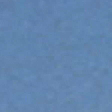
ÉQUIPEMENTS
TOUT AFFICHER
FOURCHES
GODET
FOURCHES ET PINCES
CROCHETS
PLATE-FORMES