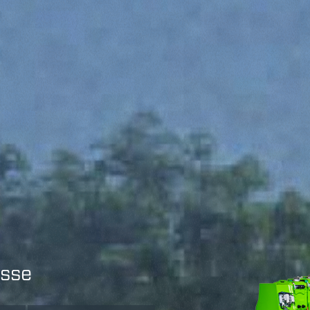
SPECIAL
6
asse