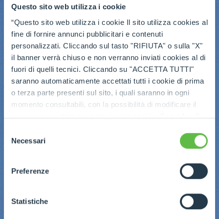
Questo sito web utilizza i cookie
“Questo sito web utilizza i cookie Il sito utilizza cookies al
fine di fornire annunci pubblicitari e contenuti
personalizzati. Cliccando sul tasto "RIFIUTA" o sulla "X"
il banner verrà chiuso e non verranno inviati cookies al di
fuori di quelli tecnici. Cliccando su "ACCETTA TUTTI"
saranno automaticamente accettati tutti i cookie di prima
o terza parte presenti sul sito, i quali saranno in ogni
momento consultabili, con la possibilità di modificare il
consenso prestato per ogni singolo cookie. Come fare?
Cliccare sulla graffetta nera presente in fondo a destra di
Selezione
ogni pagina, selezionare "Modifichi il suo consenso" e
Necessari
del
infine "Mostra dettagli". Potrai trovare il link
consenso
dell'informativa completa nel footer presente in ogni
Preferenze
pagina. Per esercitare i diritti riconosciuti all'interessato ai
sensi degli artt. 15 e ss. del Regolamento UE 2016/679
GDPR abbiamo predisposto una
apposita procedura.
Statistiche