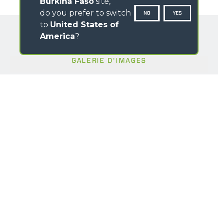
Burkina Faso
site,
do you prefer to switch
NO
YES
to
United States of
America
?
GALERIE D'IMAGES
PRÉNOM
*
NOM
*
NATION
PROVINCIA