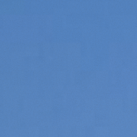
Consenso
Dettagli
Informazioni sui cookie
Questo sito web utilizza i cookie
“Questo sito web utilizza i cookie Il sito utilizza cookies al
fine di fornire annunci pubblicitari e contenuti
personalizzati. Cliccando sul tasto "RIFIUTA" o sulla "X"
il banner verrà chiuso e non verranno inviati cookies al di