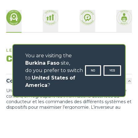
LE MEILLEUR LIEU DE TRAVAIL
You are visiting the
Confort
Burkina Faso
site,
do you prefer to switch
NO
YES
to
United States of
Confort exclusif
America
?
Une nouvelle conception privilégie la fonctionnalité et le
confort, en regroupant les informations destinées au
conducteur et les commandes des différents systèmes et
dispositifs pour maximiser l'ergonomie. L’inverseur au
volant est également dupliqué sur le joystick.
Accès cabine
PRÉNOM
*