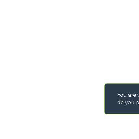
You are v
do you p
©
2026
MERLO S.p.A. Industria Metalmeccanica
P. IVA/Codice Fiscale 03078670043 - Iscrizione CCIAA di Cuneo n. REA C
Capitale Sociale 15.000.005,00 € int. vers