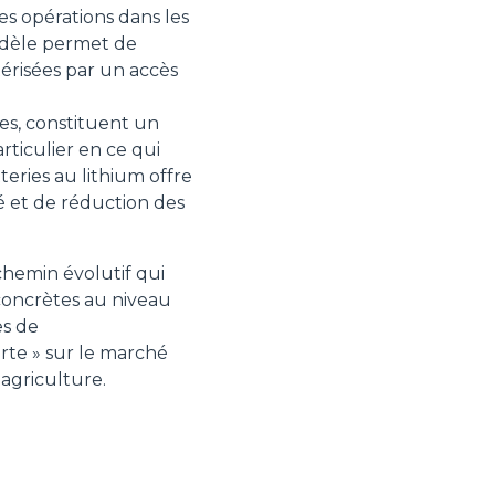
es opérations dans les
modèle permet de
ctérisées par un accès
ues, constituent un
rticulier en ce qui
teries au lithium offre
é et de réduction des
chemin évolutif qui
 concrètes au niveau
es de
erte » sur le marché
'agriculture.