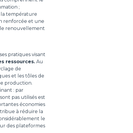
mation ;
e la température
on renforcée et une
t le renouvellement
es pratiques visant
es ressources.
Au
yclage de
ues et les tôles de
de production.
nant : par
ont pas utilisés est
portantes économies
tribue à réduire la
considérablement le
sur des plateformes