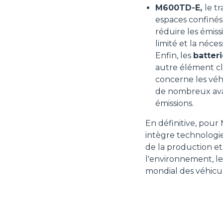
M600TD-E,
le t
espaces confinés
réduire les émiss
limité et la néce
Enfin, les
batteri
autre élément clé
concerne les vé
de nombreux avan
émissions.
En définitive, pour
intègre technologie
de la production e
l'environnement, le
mondial des véhicule