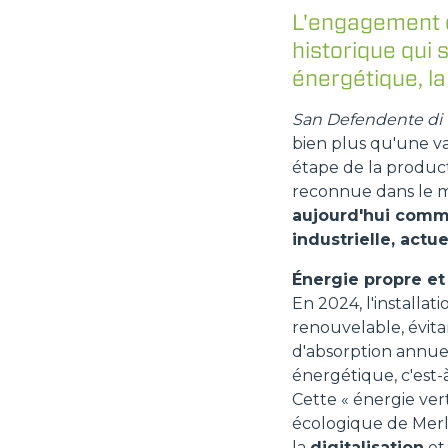
L'engagement e
historique qui 
énergétique, la
San Defendente di C
bien plus qu'une va
étape de la product
reconnue dans le m
aujourd'hui comme
industrielle, actue
Énergie propre et 
En 2024, l'installa
renouvelable, évitan
d'absorption annuell
énergétique, c'est-à
Cette « énergie ver
écologique de Merl
la
digitalisation
et 