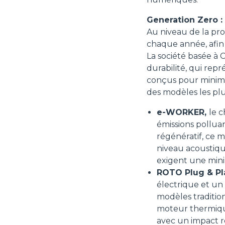
Generation Zero :
Au niveau de la pr
chaque année, afin
La société basée à C
durabilité, qui re
conçus pour minimis
des modèles les plus 
e-WORKER,
le 
émissions polluan
régénératif, ce 
niveau acoustique
exigent une minim
ROTO Plug & Pl
électrique et un
modèles tradition
moteur thermique
avec un impact r