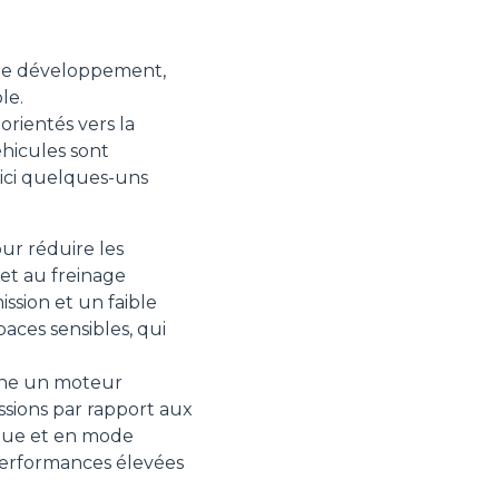
t le développement,
le.
orientés vers la
éhicules sont
oici quelques-uns
ur réduire les
 et au freinage
ssion et un faible
aces sensibles, qui
ine un moteur
sions par rapport aux
ique et en mode
performances élevées