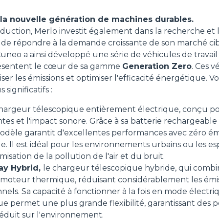
 la nouvelle génération de machines durables.
oduction, Merlo investit également dans la recherche e
 de répondre à la demande croissante de son marché cib
uneo a ainsi développé une série de véhicules de travail 
présentent le cœur de sa gamme
Generation Zero
. Ces v
er les émissions et optimiser l'efficacité énergétique. V
significatifs :
chargeur télescopique entièrement électrique, conçu po
tes et l'impact sonore. Grâce à sa batterie rechargeable
modèle garantit d'excellentes performances avec zéro émi
. Il est idéal pour les environnements urbains ou les esp
isation de la pollution de l'air et du bruit.
ay Hybrid,
le chargeur télescopique hybride, qui comb
 moteur thermique, réduisant considérablement les émis
nels. Sa capacité à fonctionner à la fois en mode électr
 permet une plus grande flexibilité, garantissant des 
éduit sur l'environnement.