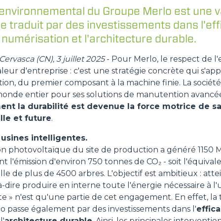
nvironnemental du Groupe Merlo est une v
se traduit par des investissements dans l'eff
FOURCHES
 numérisation et l'architecture durable.
ervasca (CN), 3 juillet 2025
- Pour Merlo, le respect de 
GODET
leur d'entreprise : c'est une stratégie concrète qui s'a
ion, du premier composant à la machine finie. La société
FOURCHES ET PINCES
onde entier pour ses solutions de manutention avancé
nt la durabilité est devenue la force motrice de s
lle et future
.
CROCHETS
usines intelligentes.
tion photovoltaïque du site de production a généré 1150
PLATE-FORMES
t l'émission d'environ 750 tonnes de CO₂ - soit l'équival
e de plus de 4500 arbres. L'objectif est ambitieux : attei
-dire produire en interne toute l'énergie nécessaire à l'u
SPECIAL
te » n'est qu'une partie de cet engagement. En effet, la t
o passe également par des investissements dans l'
effic
l'
architecture durable
. Ainsi, les principales interven