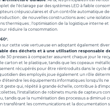
et de l'éclairage par des systèmes LED à faible consom
capteurs crépusculaires et d'un contrôle automatique d
roduction ; de nouvelles constructions avec une isolati
ns thermiques ; l'optimisation de la logistique interne e
our réduire la consommation.
60°.
e sur cette voie vertueuse en adoptant également divers
able des déchets et à une utilisation responsable d
us de 30 presses à compacter assurent chaque jour le rec
le carton et le plastique, tandis que les copeaux métalliq
sement récupérés pour être réintroduits dans le cycle 
otidien des employés joue également un rôle détermi
 d'éteindre les équipements informatiques lorsqu'ils ne s
it geste qui, répété à grande échelle, contribue à d'im
toilettes, l'installation de robinets munis de capteurs con
, tandis que la numérisation des processus a diminué 
en transférant les communications et la documentation 