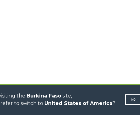
CHARIOTS
TÉLESCOPIQUES
STABILISÉS
CHARIOTS
TÉLESCOPIQUES ROTATIFS
TRACTEURS
TÉLESCOPIQUES
CINGO TRANSPORTER
CINGO MULTIFONCTION
CINGO ÉLECTRIQUE
BÉTONNIÈRE
TRACTEUR PORTE-OUTILS
isiting the
Burkina Faso
site,
NO
refer to switch to
United States of America
?
Politique 
N-260677,