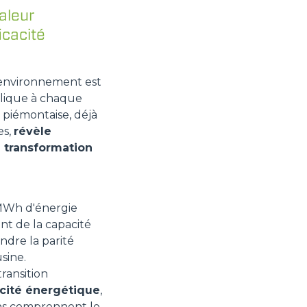
aleur
icacité
l'environnement est
pplique à chaque
 piémontaise, déjà
es,
révèle
a transformation
 MWh d'énergie
ent de la capacité
ndre la parité
sine.
ransition
acité énergétique
,
tions comprennent le