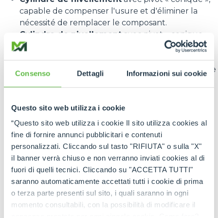
capable de compenser l'usure et d'éliminer la
nécessité de remplacer le composant.
Cylindre de nivellement
avec pivot « conique »,
capable de compenser l'usure et d'éliminer la
nécessité de remplacer le composant.
Disposition hydraulique et électrique
repensée
Consenso
Dettagli
Informazioni sui cookie
pour faciliter les opérations d'assistance et
d'entretien. De nouvelles protections et gaines
abritent les composants de la boue, de la
Questo sito web utilizza i cookie
poussière et des agents extérieurs.
“Questo sito web utilizza i cookie Il sito utilizza cookies al
Système de graissage
révisé, pour simplifier
fine di fornire annunci pubblicitari e contenuti
l'entretien et prolonger la durée de vie des
personalizzati. Cliccando sul tasto "RIFIUTA" o sulla "X"
organes de rotation du tablier porte-outils.
il banner verrà chiuso e non verranno inviati cookies al di
En termes de performances et de confort, des
fuori di quelli tecnici. Cliccando su "ACCETTA TUTTI"
améliorations ont également été apportées à la
saranno automaticamente accettati tutti i cookie di prima
répartition des forces et à la fluidité des
o terza parte presenti sul sito, i quali saranno in ogni
mouvements lors de la rotation du tablier. Un
momento consultabili, con la possibilità di modificare il
avantage tangible pour les opérateurs qui se
consenso prestato per ogni singolo cookie. Come fare?