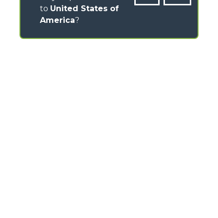
to
United States of
America
?
CONTACTS
Via Nazionale, 9 - 12010
S. Defendente di Cervasca (CN) - Italy
TEL
+39 0171614111
info@merlo.com