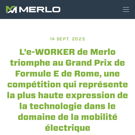
14 SEPT. 2023
L’e-WORKER de Merlo
triomphe au Grand Prix de
Formule E de Rome, une
compétition qui représente
la plus haute expression de
la technologie dans le
domaine de la mobilité
électrique