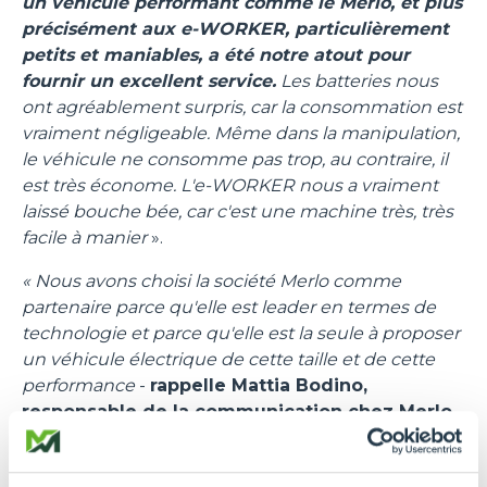
un véhicule performant comme le Merlo, et plus
précisément aux e-WORKER, particulièrement
petits et maniables, a été notre atout pour
fournir un excellent service.
Les batteries nous
ont agréablement surpris, car la consommation est
vraiment négligeable. Même dans la manipulation,
le véhicule ne consomme pas trop, au contraire, il
est très économe. L'e-WORKER nous a vraiment
laissé bouche bée, car c'est une machine très, très
facile à manier
».
« Nous avons choisi la société Merlo comme
partenaire parce qu'elle est leader en termes de
technologie et parce qu'elle est la seule à proposer
un véhicule électrique de cette taille et de cette
performance
-
rappelle Mattia Bodino,
responsable de la communication chez Merlo
-.
Pour l'activité de secours sur piste, il est essentiel
de disposer de véhicules compacts, sûrs, agiles et