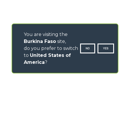
You are visiting the
Burkina Faso
site,
do you prefer to switch
NO
YES
to
United States of
America
?
CONTACTS
Via Nazionale, 9 - 12010
S. Defendente di Cervasca (CN) - Italy