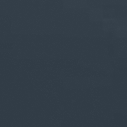
Consenso
Dettagli
Informazioni sui cookie
Questo sito web utilizza i cookie
“Questo sito web utilizza i cookie Il sito utilizza cookies al
fine di fornire annunci pubblicitari e contenuti
personalizzati. Cliccando sul tasto "RIFIUTA" o sulla "X"
il banner verrà chiuso e non verranno inviati cookies al di
fuori di quelli tecnici. Cliccando su "ACCETTA TUTTI"
saranno automaticamente accettati tutti i cookie di prima
o terza parte presenti sul sito, i quali saranno in ogni