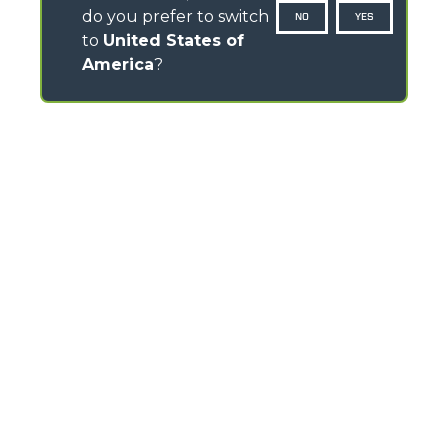
do you prefer to switch
NO
YES
to
United States of
America
?
CONTACTS
Via Nazionale, 9 - 12010
S. Defendente di Cervasca (CN) - Italy
TEL
+39 0171614111
info@merlo.com