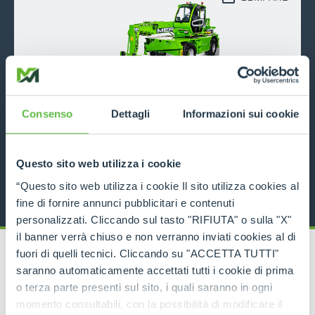
ROTO50.26
Consenso
Dettagli
Informazioni sui cookie
5000
26
170
Questo sito web utilizza i cookie
DISCOVER MORE
“Questo sito web utilizza i cookie Il sito utilizza cookies al
fine di fornire annunci pubblicitari e contenuti
personalizzati. Cliccando sul tasto "RIFIUTA" o sulla "X"
il banner verrà chiuso e non verranno inviati cookies al di
fuori di quelli tecnici. Cliccando su "ACCETTA TUTTI"
saranno automaticamente accettati tutti i cookie di prima
o terza parte presenti sul sito, i quali saranno in ogni
momento consultabili, con la possibilità di modificare il
RELATED PRODUCTS